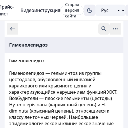
Старая
Прайс-
Видеоинструкция
версия
лист
сайта
Гименолепидоз
Гименолепидоз
Гименолепидоз — гельминтоз из группы
цестодозов, обусловленный инвазией
карликового или крысиного цепня и
характеризующийся нарушением функций ЖКТ.
Возбудители — плоские гельминты (цестоды)
Нутеnolepis nana (карликовый цепень) и Н.
diminuta (крысиный цепень), относящиеся к
классу ленточных червей. Наибольшее
эпидемиологическое и клиническое значение