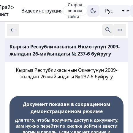
Старая
Прайс-
Видеоинструкция
версия
лист
сайта
Кыргыз Республикасынын Өкмөтүнүн 2009-
жылдын 26-майындагы № 237-б буйругу
Кыргыз Республикасынын Өкмөтүнүн 2009-
жылдын 26-майындагы № 237-б буйругу
Документ показан в сокращенном
демонстрационном режиме
Для того, чтобы получить доступ к документу,
Вам нужно перейти по кнопке Войти и ввести
логин и пароль. Если у вас нет логина и