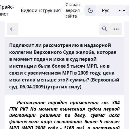
Старая
Прайс-
Видеоинструкция
версия
лист
сайта
Подлежит ли рассмотрению в надзорной
коллегии Верховного Суда жалоба, которая
в момент подачи иска в суд первой
инстанции была более 5 тысяч МРП, но в
связи с увеличением МРП в 2009 году, цена
иска стала меньше этой суммы? (Верховный
суд, 06.04.2009) (утратил силу)
Разъясните порядок применения ст. 384
ГПК РК? На момент вынесения судом первой
инстанции решения по делу, сумма иска
физического лица составляла более 5 тысяч
МРП (МРП 2008 году - 1168 тг), в настоящий