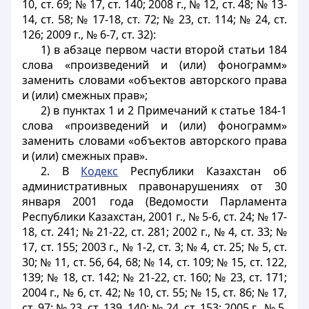
10, ст. 69; № 17, ст. 140; 2008 г., № 12, ст. 48; № 13-
14, ст. 58; № 17-18, ст. 72; № 23, ст. 114; № 24, ст.
126; 2009 г., № 6-7, ст. 32):
1) в абзаце первом части второй статьи 184
слова «произведений и (или) фонограмм»
заменить словами «объектов авторского права
и (или) смежных прав»;
2) в пунктах 1 и 2 Примечаний к статье 184-1
слова «произведений и (или) фонограмм»
заменить словами «объектов авторского права
и (или) смежных прав».
2. В
Кодекс
Республики Казахстан об
административных правонарушениях от 30
января 2001 года (Ведомости Парламента
Республики Казахстан, 2001 г., № 5-6, ст. 24; № 17-
18, ст. 241; № 21-22, ст. 281; 2002 г., № 4, ст. 33; №
17, ст. 155; 2003 г., № 1-2, ст. 3; № 4, ст. 25; № 5, ст.
30; № 11, ст. 56, 64, 68; № 14, ст. 109; № 15, ст. 122,
139; № 18, ст. 142; № 21-22, ст. 160; № 23, ст. 171;
2004 г., № 6, ст. 42; № 10, ст. 55; № 15, ст. 86; № 17,
ст. 97; № 23, ст. 139, 140; № 24, ст. 153; 2005 г., № 5,