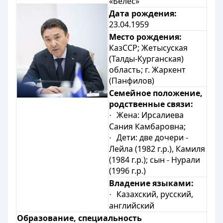
«Белес»
Дата рождения:
23.04.1959
Место рождения:
КазССР;
Жетысуская
(Талды-Курганская)
область; г. Жаркент
(Панфилов)
Семейное положение,
родственные связи:
Жена: Ирсалиева
·
Сания Камбаровна;
Дети: две дочери -
·
Лейла (1982 г.р.), Камиля
(1984 г.р.); сын - Нурали
(1996 г.р.)
Владение языками:
Казахский, русский,
·
английский
Образование, специальность