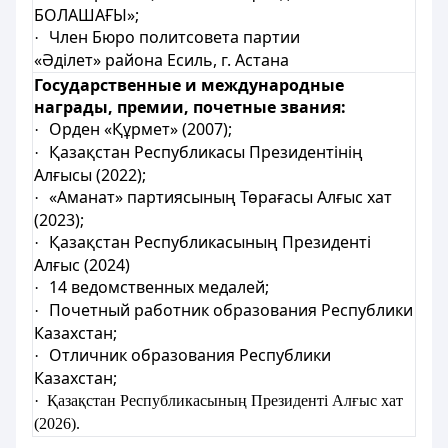
БОЛАШАҒЫ»;
Член Бюро политсовета партии
·
«Әділет» района Есиль, г. Астана
Государственные и международные
награды, премии, почетные звания:
Орден «Құрмет» (2007);
·
Қазақстан Республикасы Президентінің
·
Алғысы (2022);
«Аманат» партиясының Төрағасы Алғыс хат
·
(2023);
Қазақстан Республикасының Президенті
·
Алғыс (2024)
14 ведомственных медалей;
·
Почетный работник образования Республики
·
Казахстан;
Отличник образования Республики
·
Казахстан;
·
Қазақстан Республикасының Президенті Алғыс хат
(2026).