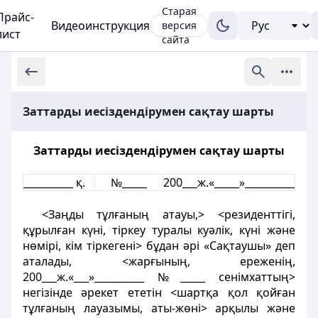
Старая
Прайс-
Видеоинструкция
версия
лист
сайта
Заттарды иесіздендірумен сақтау шарты
Заттарды иесiздендiрумен сақтау шарты
__________ қ.
№_____
200___ж.«_____»__________
<Заңды тұлғаның атауы,> <резиденттiгi,
құрылған күнi, тiркеу туралы куәлiк, күнi және
нөмiрi, кiм тiркегенi> бұдан әрi «Сақтаушы» деп
аталады, <жарғының, ереженiң,
200___ж.«___»__________ №_____ сенiмхаттың>
негiзiнде әрекет ететiн <шартқа қол қойған
тұлғаның лауазымы, аты-жөнi> арқылы және