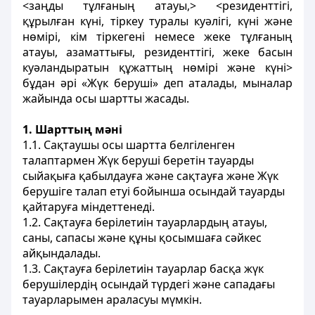
<заңды тұлғаның атауы,> <резиденттiгi,
құрылған күнi, тiркеу туралы куәлiгi, күнi және
нөмiрi, кiм тiркегенi немесе жеке тұлғаның
атауы, азаматтығы, резиденттiгi, жеке басын
куәландыратын құжаттың нөмiрi және күнi>
бұдан әрi «Жүк берушi» деп аталады, мыналар
жайында осы шартты жасады.
1. Шарттың мәнi
1.1. Сақтаушы осы шартта белгiленген
талаптармен Жүк берушi беретiн тауарды
сыйақыға қабылдауға және сақтауға және Жүк
берушiге талап етуi бойынша осындай тауарды
қайтаруға мiндеттенедi.
1.2. Сақтауға берiлетиiн тауарлардың атауы,
саны, сапасы және құны қосымшаға сәйкес
айқындалады.
1.3. Сақтауға берiлетиiн тауарлар басқа жүк
берушiлердiң осындай түрдегi және сападағы
тауарларымен араласуы мүмкiн.