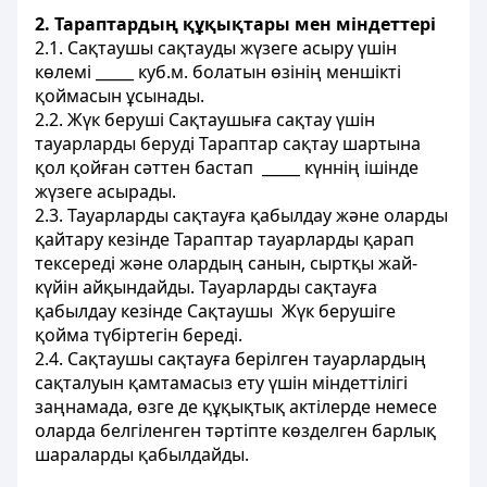
2. Тараптардың құқықтары мен мiндеттерi
2.1. Сақтаушы сақтауды жүзеге асыру үшiн
көлемi _____ куб.м. болатын өзiнiң меншiктi
қоймасын ұсынады.
2.2. Жүк берушi Сақтаушыға сақтау үшiн
тауарларды берудi Тараптар сақтау шартына
қол қойған сәттен бастап _____ күннiң iшiнде
жүзеге асырады.
2.3. Тауарларды сақтауға қабылдау және оларды
қайтару кезiнде Тараптар тауарларды қарап
тексередi және олардың санын, сыртқы жай-
күйiн айқындайды. Тауарларды сақтауға
қабылдау кезiнде Сақтаушы Жүк берушiге
қойма түбiртегiн бередi.
2.4. Сақтаушы сақтауға берiлген тауарлардың
сақталуын қамтамасыз ету үшiн мiндеттiлiгi
заңнамада, өзге де құқықтық актiлерде немесе
оларда белгiленген тәртiпте көзделген барлық
шараларды қабылдайды.