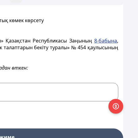
тық көмек көрсету
ы» Қазақстан Республикасы Заңының
8-бабына
,
ік талаптарын бекіту туралы» № 454 қаулысының
дан өткен:
ежиме