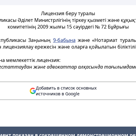
Лицензия беру туралы
ликасы Әділет Министрлігінің тіркеу қызметі және құқық
комитетінің 2009 жылғы 15 сәуірдегі № 72 Бұйрығы
еспубликасы Заңының
9-бабына
және «Нотариат турал
 лицензиялау ережесін және оларға қойылатын біліктіл
а мемлекеттік лицензия:
естаттаудан және адвокаттар алқасында тағылымдама
Добавить в список основных
источников в Google
мент показан в сокращенном демонстрационном р