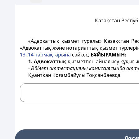
Қазақстан Респуб
«Адвокаттық қызмет туралы» Қазақстан Р
«Адвокаттық және нотариаттық қызмет түрлерін
13
,
14-тармақтарына
сәйкес,
БҰЙЫРАМЫН:
1. Адвокаттық
қызметпен айналысу құқығын
- Әділет аттестациялы комиссиясында атт
Қуантқан Коғамбайұлы Тоқсанбаевқа
Доку