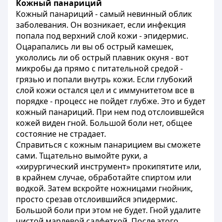
Кожный панариций
Кожный панариций - самый невинный облик
заболевания. Он возникает, если инфекция
попала под верхний слой кожи - эпидермис.
Оцарапались ли вы об острый камешек,
укололись ли об острый плавник окуня - вот
микробы да прямо с питательной средой -
грязью и попали внутрь кожи. Если глубокий
слой кожи остался цел и с иммунитетом все в
порядке - процесс не пойдет глубже. Это и будет
кожный панариций. При нем под отслоившейся
кожей виден гной. Большой боли нет, общее
состояние не страдает.
Справиться с кожным панарицием вы сможете
сами. Тщательно вымойте руки, а
«хирургический инструмент» прокипятите или,
в крайнем случае, обработайте спиртом или
водкой. Затем вскройте ножницами гнойник,
просто срезав отслоившийся эпидермис.
Большой боли при этом не будет. Гной удалите
чистой марлевой салфеткой. После этого