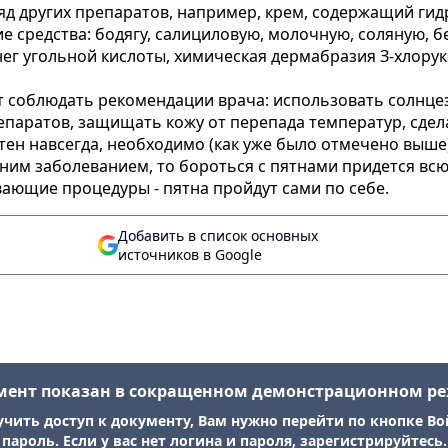
д других препаратов, например, крем, содержащий гидр
средства: бодягу, салициловую, молочную, соляную, б
ег угольной кислоты, химическая дермабразия З-хлорук
 соблюдать рекомендации врача: использовать солнцез
паратов, защищать кожу от перепада температур, сдел
тен навсегда, необходимо (как уже было отмечено выше
им заболеванием, то бороться с пятнами придется всю 
ющие процедуры - пятна пройдут сами по себе.
Добавить в список основных
источников в Google
мент показан в сокращенном демонстрационном р
учить доступ к документу, Вам нужно перейти по кнопке Во
пароль. Если у вас нет логина и пароля, зарегистрируйтесь.