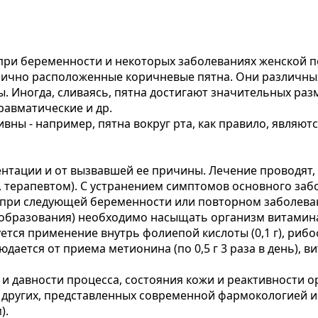
при беременности и некоторых заболеваниях женской по
ично расположенные коричневые пятна. Они различных 
. Иногда, сливаясь, пятна достигают значительных раз
равматические и др.
вны - например, пятна вокруг рта, как правило, явля
тации и от вызвавшей ее причины. Лечение проводят, к
, терапевтом). С устранением симптомов основного заб
я при следующей беременности или повторном заболева
образования) необходимо насыщать организм витамина
тся применение внутрь фолиепой кислоты (0,1 г), рибофл
ается от приема метионина (по 0,5 г 3 раза в день), в
а и давности процесса, состояния кожи и реактивност
 других, представленных современной фармокологией и 
).