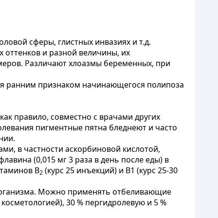
ловой сферы, глистных инвазиях и т.д.
оттенков и разной величины, их
меров. Различают хлоазмы беременных, при
ются ранним признаком начинающегося полипоза
ак правило, совместно с врачами других
олевания пигментные пятна бледнеют и часто
нии.
ми, в частности аскорбиновой кислотой,
авина (0,015 мг 3 раза в день после еды) в
итаминов В
(курс 25 инъекций) и B1 (курс 25-30
2
и организма. Можно применять отбеливающие
косметологией), 30 % пергидролевую и 5 %