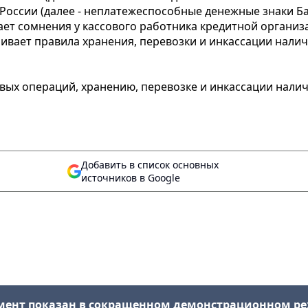
оссии (далее - неплатежеспособные денежные знаки Ба
ет сомнения у кассового работника кредитной организ
ливает правила хранения, перевозки и инкассации нали
овых операций, хранению, перевозке и инкассации нали
Добавить в список основных
источников в Google
мент показан в сокращенном демонстрационном р