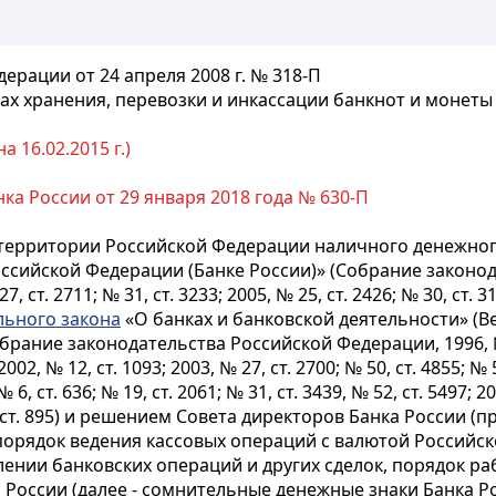
рации от 24 апреля 2008 г. № 318-П
ах хранения, перевозки и инкассации банкнот и монеты
 16.02.2015 г.)
ка России от 29 января 2018 года № 630-П
территории Российской Федерации наличного денежног
сийской Федерации (Банке России)» (Собрание законода
27, ст. 2711; № 31, ст. 3233; 2005, № 25, ст. 2426; № 30, ст. 3
ьного закона
«О банках и банковской деятельности» (
брание законодательства Российской Федерации, 1996, № 6, 
2002, № 12, ст. 1093; 2003, № 27, ст. 2700; № 50, ст. 4855; № 5
 № 6, ст. 636; № 19, ст. 2061; № 31, ст. 3439, № 52, ст. 5497; 2
№ 10, ст. 895) и решением Совета директоров Банка России
т порядок ведения кассовых операций с валютой Российс
влении банковских операций и других сделок, порядок 
России (далее - сомнительные денежные знаки Банка 