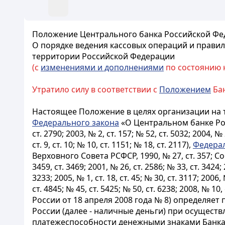
Положение Центрального банка Российской Феде
О порядке ведения кассовых операций и правил
территории Российской Федерации
(с
изменениями и дополнениями
по состоянию на
Утратило силу в соответствии с
Положением
Бан
Настоящее Положение в целях организации на 
Федерального закона
«О Центральном банке Рос
ст. 2790; 2003, № 2, ст. 157; № 52, ст. 5032; 2004, № 
ст. 9, ст. 10; № 10, ст. 1151; № 18, ст. 2117),
Федерал
Верховного Совета РСФСР, 1990, № 27, ст. 357; Со
3459, ст. 3469; 2001, № 26, ст. 2586; № 33, ст. 3424; 
3233; 2005, № 1, ст. 18, ст. 45; № 30, ст. 3117; 2006,
ст. 4845; № 45, ст. 5425; № 50, ст. 6238; 2008, 
России от 18 апреля 2008 года № 8) определяе
России (далее - наличные деньги) при осущест
платежеспособности денежными знаками Банка 