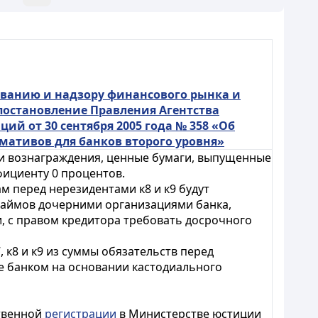
ованию и надзору финансового рынка и
 постановление Правления Агентства
й от 30 сентября 2005 года № 358 «Об
ативов для банков второго уровня»
ки вознаграждения, ценные бумаги, выпущенные
ициенту 0 процентов.
м перед нерезидентами к8 и к9 будут
займов дочерними организациями банка,
, с правом кредитора требовать досрочного
 к8 и к9 из суммы обязательств перед
е банком на основании кастодиального
ственной
регистрации
в Министерстве юстиции