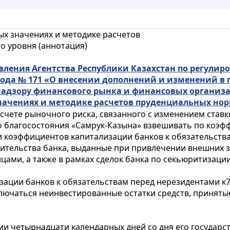
х значениях и методике расчетов
о уровня (аннотация)
вления Агентства Республики Казахстан по регулир
 года № 171 «О внесении дополнений и изменений в
адзору финансового рынка и финансовых организаци
ачениях и методике расчетов пруденциальных норм
асчете
рыночного риска, связанного с изменением став
благосостояния «Самрук-Казына» взвешивать по коэфф
 коэффициентов капитализации банков к обязательства
ительства банка, выданные при привлечении внешних 
ми, а также в рамках сделок банка по секьюритизации
ации банков к обязательствам перед нерезидентами к7,
ключаться неинвестированные остатки средств, приняты
ии четырнадцати календарных дней со дня его государ