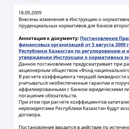
18.09.2009
Внесены изменения в Инструкцию о нормативны
пруденциальных нормативов для банков второг
Аннотация к документу:
Постановление Пра
финансовых организаций от 5 августа 2009
Республики Казахстан по регулированию и н
утверждении Инструкции о нормативных зн
Данное постановление предусматривает при р
акционерным обществом «Фонд национального 
В расчете коэффициента текущей ликвидности и
учитываться необеспеченные гарантии и поруч
аффилиированными с банком юридическими лица
погашения обязательств.
При этом при расчете коэффициентов капитализ
нерезидентами Республики Казахстан будут ис
договора.
Постановление вводится в действие по истечен