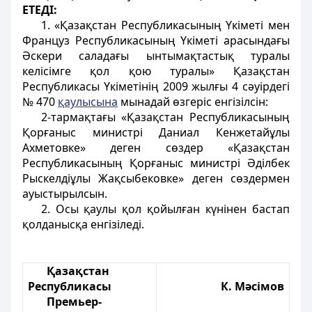
ЕТЕДІ:
1. «Қазақстан Республикасының Үкіметі мен
Француз Республикасының Үкіметі арасындағы
Әскери саладағы ынтымақтастық туралы
келісімге қол қою туралы» Қазақстан
Республикасы Үкіметінің 2009 жылғы 4 сәуірдегі
№ 470
қаулысына
мынадай өзгеріс енгізілсін:
2-тармақтағы «Қазақстан Республикасының
Қорғаныс министрі Даниал Кенжетайұлы
Ахметовке» деген сөздер «Қазақстан
Республикасының Қорғаныс министрі Әділбек
Рыскелдіұлы Жақсыбековке» деген сөздермен
ауыстырылсын.
2. Осы қаулы қол қойылған күнінен бастап
қолданысқа енгізіледі.
Қазақстан
Республикасы
К. Мәсімов
Премьер-