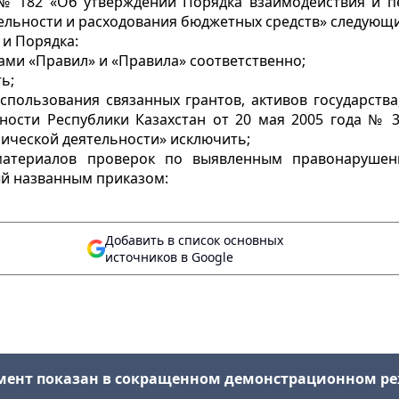
а № 182 «Об утверждении Порядка взаимодействия и 
ельности и расходования бюджетных средств» следующи
 и Порядка:
ами «Правил» и «Правила» соответственно;
ь;
спользования связанных грантов, активов государства
сности Республики Казахстан от 20 мая 2005 года №
ической деятельности» исключить;
материалов проверок по выявленным правонарушен
ый названным приказом:
Добавить в список основных
источников в Google
мент показан в сокращенном демонстрационном р