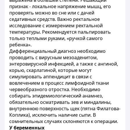
выражена в большей степени. Решающий
признак - локальное напряжение мышц, его
проверять можно во сне или с дачей
седативных средств. Важно ректальное
исследование с измерением ректальной
температуры. Рекомендуется пальпировать
только теплыми руками, «ручкой самого
ребенка».
Дифференциальный диагноз необходимо
проводить с вирусным мезоаденитом,
энтеровирусной инфекцией, а также с ангиной,
корью, скарлатиной, которые могут
симулировать аппендицит в связи с
вовлечением в процесс лимфоидной ткани
червеобразного отростка. Необходимо
собирать эпидемиологический анамнез,
обязательно осматривать зев и миндалины,
внутреннюю поверхность щек (пятна Филатова-
Коплика), исключить наличие сыпи. В
сомнительных случаях склоняются к операции.
У беременных