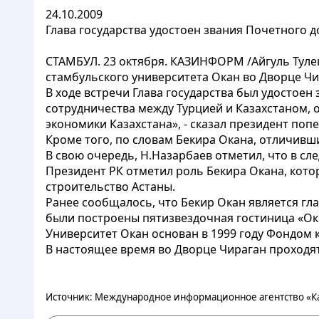
24.10.2009
Глава государства удостоен звания Почетного 
СТАМБУЛ. 23 октября. КАЗИНФОРМ /Айгуль Тулек
стамбульского университета Окан во Дворце Чи
В ходе встречи Глава государства был удостоен
сотрудничества между Турцией и Казахстаном, 
экономики Казахстана», - сказал президент поп
Кроме того, по словам Бекира Окана, отличивш
В свою очередь, Н.Назарбаев отметил, что в сле
Президент РК отметил роль Бекира Окана, кото
строительство Астаны.
Ранее сообщалось, что Бекир Окан является гл
были построены пятизвездочная гостиница «Ока
Университет Окан основан в 1999 году Фондом 
В настоящее время во Дворце Чираган проходят
Источник: Международное информационное агентство «К