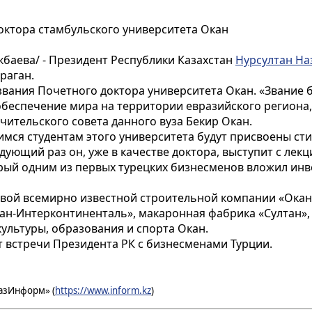
доктора стамбульского университета Окан
баева/ - Президент Республики Казахстан
Нурсултан На
раган.
 звания Почетного доктора университета Окан. «Звание 
обеспечение мира на территории евразийского региона, 
ечительского совета данного вуза Бекир Окан.
имся студентам этого университета будут присвоены ст
дующий раз он, уже в качестве доктора, выступит с лекц
рый одним из первых турецких бизнесменов вложил инвес
авой всемирно известной строительной компании «Окан
н-Интерконтиненталь», макаронная фабрика «Султан», 
культуры, образования и спорта Окан.
 встречи Президента РК с бизнесменами Турции.
азИнформ» (
https://www.inform.kz
)