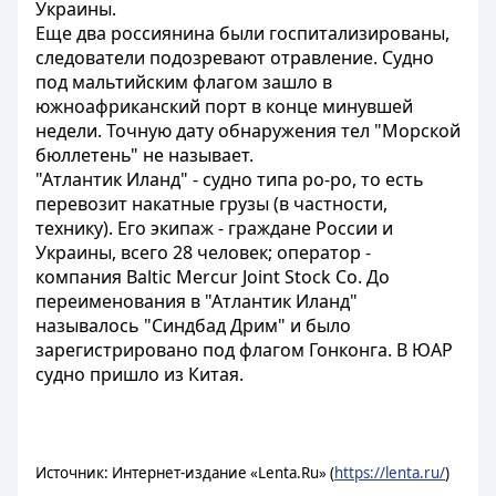
Украины.
Еще два россиянина были госпитализированы,
следователи подозревают отравление. Судно
под мальтийским флагом зашло в
южноафриканский порт в конце минувшей
недели. Точную дату обнаружения тел "Морской
бюллетень" не называет.
"Атлантик Иланд" - судно типа ро-ро, то есть
перевозит накатные грузы (в частности,
технику). Его экипаж - граждане России и
Украины, всего 28 человек; оператор -
компания Baltic Mercur Joint Stock Co. До
переименования в "Атлантик Иланд"
называлось "Синдбад Дрим" и было
зарегистрировано под флагом Гонконга. В ЮАР
судно пришло из Китая.
Источник: Интернет-издание «Lenta.Ru» (
https://lenta.ru/
)