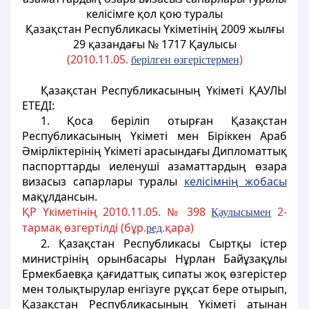
келісімге қол қою туралы
Қазақстан Республикасы Үкіметінің 2009 жылғы
29 қазандағы № 1717 Қаулысы
(2010.11.05.
)
берілген өзгерістермен
Қазақстан Республикасының Үкіметі ҚАУЛЫ
ЕТЕДІ:
1. Қоса беріліп отырған Қазақстан
Республикасының Үкіметі мен Біріккен Араб
Әмірліктерінің Үкіметі арасындағы Дипломаттық
паспорттарды иеленуші азаматтардың өзара
визасыз сапарлары туралы
келісімнің жобасы
мақұлдансын.
ҚР Үкіметінің 2010.11.05. № 398
2-
Қаулысымен
тармақ өзгертілді (бұр.
.қара)
ред
2. Қазақстан Республикасы Сыртқы істер
министрінің орынбасары Нұрлан Байұзақұлы
Ермекбаевқа қағидаттық сипаты жоқ өзгерістер
мен толықтырулар енгізуге рұқсат бере отырып,
Қазақстан Республикасының Үкіметі атынан