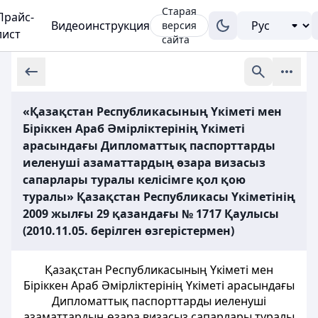
Старая
Прайс-
Видеоинструкция
версия
лист
сайта
«Қазақстан Республикасының Үкіметі мен
Біріккен Араб Әмірліктерінің Үкіметі
арасындағы Дипломаттық паспорттарды
иеленуші азаматтардың өзара визасыз
сапарлары туралы келісімге қол қою
туралы» Қазақстан Республикасы Үкіметінің
2009 жылғы 29 қазандағы № 1717 Қаулысы
(2010.11.05. берілген өзгерістермен)
Қазақстан Республикасының Үкіметі мен
Біріккен Араб Әмірліктерінің Үкіметі арасындағы
Дипломаттық паспорттарды иеленуші
азаматтардың өзара визасыз сапарлары туралы