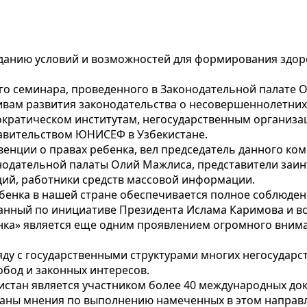
зданию условий и возможностей для формирования здор
го семинара, проведенного в Законодательной палате 
вам развития законодательства о несовершеннолетних
кратическом институтам, негосударственным организа
авительством ЮНИСЕФ в Узбекистане.
нции о правах ребенка, вел председатель данного коми
нодательной палаты Олий Мажлиса, представители заин
ий, работники средств массовой информации.
бенка в нашей стране обеспечивается полное соблюден
анный по инициативе Президента Ислама Каримова и вст
енка» является еще одним проявлением огромного внима
яду с государственными структурами многих негосудар
обод и законных интересов.
истан является участником более 40 международных до
аны мнения по выполнению намеченных в этом направл