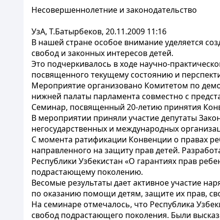
Несовершеннолетние и законодательство
УзА, Т.Батырбеков, 20.11.2009 11:16
В нашей стране особое внимание уделяется со
свобод и законных интересов детей.
Это подчеркивалось в ходе научно-практическо
посвященного текущему состоянию и перспекти
Мероприятие организовано Комитетом по демо
нижней палаты парламента совместно с предст
Семинар, посвященный 20-летию принятия Конве
В мероприятии приняли участие депутаты Зако
негосударственных и международных организац
С момента ратификации Конвенции о правах ре
направленного на защиту прав детей. Разработ
Республики Узбекистан «О гарантиях прав реб
подрастающему поколению.
Весомые результаты дает активное участие нар
по оказанию помощи детям, защите их прав, св
На семинаре отмечалось, что Республика Узбек
свобод подрастающего поколения. Были высказ