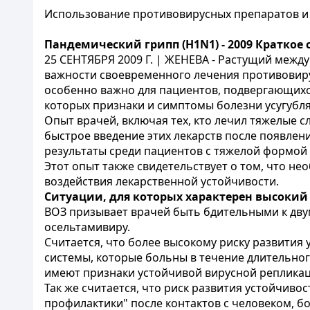
Использование противовирусных препаратов и 
Пандемический грипп (H1N1) - 2009 Краткое
25 СЕНТЯБРЯ 2009 Г. | ЖЕНЕВА - Растущий межд
важности своевременного лечения противовиру
особенно важно для пациентов, подвергающихся
которых признаки и симптомы болезни усугубля
Опыт врачей, включая тех, кто лечил тяжелые 
быстрое введение этих лекарств после появле
результаты среди пациентов с тяжелой формой
Этот опыт также свидетельствует о том, что н
воздействия лекарственной устойчивости.
Ситуации, для которых характерен высокий
ВОЗ призывает врачей быть бдительными к двум
осельтамивиру.
Считается, что более высокому риску развити
системы, которые больны в течение длительног
имеют признаки устойчивой вирусной репликац
Так же считается, что риск развития устойчив
профилактики" после контактов с человеком, 