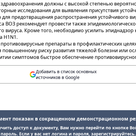
и здравоохранения должны с высокой степенью вероятн
орные исследования для выявления присутствия устойч
для предотвращения распространения устойчивого ви
са ВОЗ рекомендует провести также эпидемиологическое
 вируса. Кроме того, необходимо усилить эпиднадзор 
а H1N1.
 противовирусные препараты в профилактических целях
повышенному риску развития тяжелой болезни или ос
тии симптомов быстрое обеспечение противовирусного
Добавить в список основных
источников в Google
мент показан в сокращенном демонстрационном р
учить доступ к документу, Вам нужно перейти по кнопке Во
пароль. Если у вас нет логина и пароля, зарегистрируйтесь.