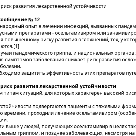
риск развития лекарственной устойчивости
 сообщение № 12
ународный опыт в лечении инфекций, вызванных пандем
сными препаратами - осельтамивиром или занамивиром
 повышенному риску развития осложнений, тех, у которы
ются.[1]
случаи пандемического гриппа, и национальных органов
ния симптомов заболевания снижает риск развития осло
 болезни.
еобходимо защитить эффективность этих препаратов пу
 риск развития лекарственной устойчивости
 типам ситуаций, для которых характерен высокий риск
я устойчивости подвергаются пациенты с тяжелыми фо
о времени, проходили лечение осельтамивиром (особен
ии.
ости выше у людей, получающих осельтамивир в целях т
больным гриппом, и позднее заболевающих, несмотря на