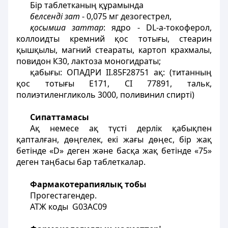
Бір таблетканың құрамында
белсенді зат
- 0,075 мг дезогестрел,
қосымша заттар
: ядро - DL-a-токоферол,
коллоидты кремний қос тотығы, стеарин
қышқылы, магний стеараты, картоп крахмалы,
повидон К30, лактоза моногидраты;
қабығы: ОПАДРИ ІІ.85F28751 ақ: (титанның
қос тотығы Е171, СІ 77891, тальк,
полиэтиленгликоль 3000, поливинил спирті)
Сипаттамасы
Ақ немесе ақ түсті дерлік қабықпен
қапталған, дөңгелек, екі жағы дөңес, бір жақ
бетінде «D» деген және басқа жақ бетінде «75»
деген таңбасы бар таблеткалар.
Фармакотерапиялық тобы
Прогестагендер.
АТЖ коды G03AC09