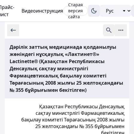
Старая
Прайс-
Видеоинструкция
версия
лист
сайта
Дәрілік заттың медицинада қолданылуы
жөніндегі нұсқаулық «Лактинет®»
Lactinette® (Қазақстан Республикасы
Денсаулық сақтау министрлігі
Фармацевтикалық бақылау комитеті
Төрағасының 2008 жылғы 25 желтоқсандағы
№ 355 бұйрығымен бекітілген)
Қазақстан Республикасы Денсаулық
сақтау министрлігі Фармацевтикалық
бақылау комитеті Төрағасының 2008 жылғы
25 желтоқсандағы № 355 бұйрығымен
бекітілген