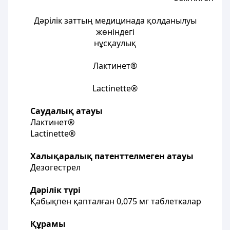
Дәрілік заттың медицинада қолданылуы
жөніндегі
нұсқаулық
Лактинет®
Lactinette®
Саудалық атауы
Лактинет®
Lactinette®
Халықаралық патенттелмеген атауы
Дезогестрел
Дәрілік түрі
Қабықпен қапталған 0,075 мг таблеткалар
Құрамы