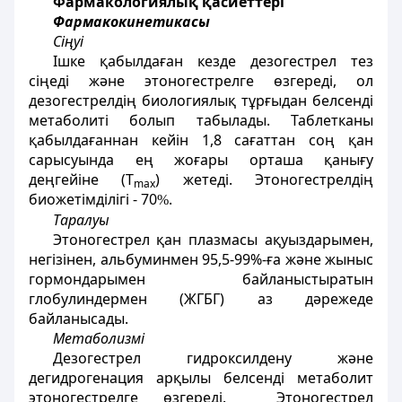
Фармакологиялық қасиеттері
Фармакокинетикасы
Сіңуі
Ішке қабылдаған кезде дезогестрел тез
сіңеді және этоногестрелге өзгереді, ол
дезогестрелдің биологиялық тұрғыдан белсенді
метаболиті болып
табылады. Таблетканы
қабылдағаннан кейін 1,8 сағаттан соң қан
сарысуында ең жоғары орташа қанығу
деңгейіне (Т
) жетеді. Этоногестрелдің
mах
биожетімділігі - 70
.
%
Таралуы
Этоногестрел қан плазмасы ақуыздарымен,
негізінен, альбуминмен 95,5-99%-ға және жыныс
гормондарымен байланыстыратын
глобулиндермен (ЖГБГ) аз дәрежеде
байланысады.
Метаболизмі
Дезогестрел гидроксилдену және
дегидрогенация арқылы белсенді метаболит
этоногестрелге өзгереді. Этоногестрел