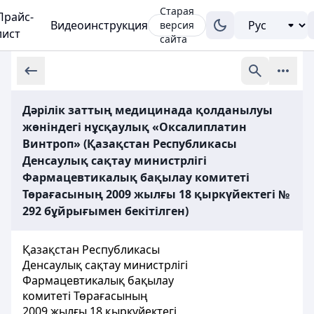
Старая
Прайс-
Видеоинструкция
версия
лист
сайта
Дәрілік заттың медицинада қолданылуы
жөніндегі нұсқаулық «Оксалиплатин
Винтроп» (Қазақстан Республикасы
Денсаулық сақтау министрлігі
Фармацевтикалық бақылау комитеті
Төрағасының 2009 жылғы 18 қыркүйектегі №
292 бұйрығымен бекітілген)
Қазақстан Республикасы
Денсаулық сақтау министрлігі
Фармацевтикалық бақылау
комитеті Төрағасының
2009 жылғы 18 қыркүйектегі