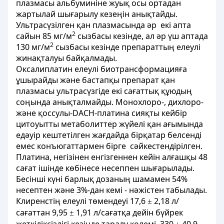
плазмасы альбуминіне жуық осы ортадан
жартылай шығарылу кезеңін анықтайды.
Ультрасүзілген қан плазмасында әр екі апта
2
сайын 85 мг/м
сызбасы кезінде, ал әр үш аптада
2
130 мг/м
сызбасы кезінде препараттың елеулі
жинақталуы байқалмады.
Оксалиплатин елеулі биотрансформацияға
ұшырайды және бастапқы препарат қан
плазмасы ультрасүзгіде екі сағаттық құюдың
соңында анықталмайды. Монохлоро-, дихлоро-
және қоссулы-DACH-платина сияқты кейбір
цитоуытты метаболиттер жүйелі қан ағымында
едәуір кештетілген жағдайда бірқатар белсенді
емес конъюгаттармен бірге сәйкестендірілген.
Платина, негізінен енгізгеннен кейін алғашқы 48
сағат ішінде көбінесе несеппен шығарылады.
Бесінші күні барлық дозаның шамамен 54%
несептен және 3%-дан кемі - нәжістен табылады.
Клиренстің елеулі төмендеуі 17,6
2,18 л/
±
сағаттан 9,95
1,91 л/сағатқа дейін бүйрек
±