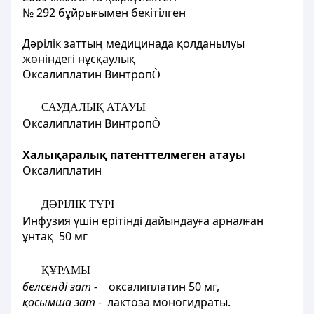
№ 292 бұйрығымен бекітілген
Дәрілік заттың медицинада қолданылуы
жөніндегі нұсқаулық
Оксалиплатин Винтроп
Ò
САУДАЛЫҚ АТАУЫ
Оксалиплатин Винтроп
Ò
Халықаралық патенттелмеген атауы
Оксалиплатин
ДӘРІЛІК ТҮРІ
Инфузия үшін ерітінді дайындауға арналған
ұнтақ 50 мг
ҚҰРАМЫ
белсенді зат -
оксалиплатин 50 мг,
қосымша зат -
лактоза моногидраты.