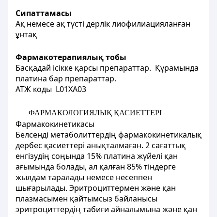
Сипаттамасы
Ақ немесе ақ түсті дерлік лиофилиацияланған
ұнтақ
Фармакотерапиялық тобы
Басқадай ісікке қарсы препараттар
.
Құрамында
платина бар препараттар.
АТЖ коды L01ХА03
ФАРМАКОЛОГИЯЛЫҚ ҚАСИЕТТЕРІ
Фармакокинетикасы
Белсенді метаболиттердің фармакокинетикалық
дербес қасиеттері анықталмаған. 2 сағаттық
енгізудің соңында 15% платина жүйелі қан
ағымында болады, ал қалған 85% тіндерге
жылдам таралады немесе несеппен
шығарылады. Эритроциттермен және қан
плазмасымен қайтымсыз байланысы
эритроциттердің табиғи айналымына және қан