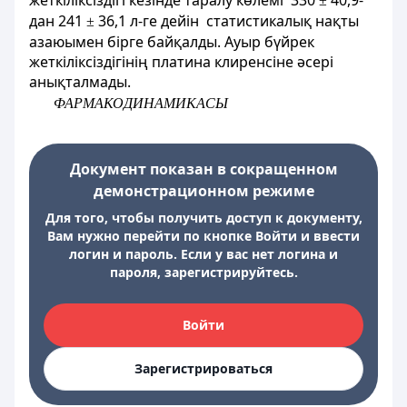
жеткіліксіздігі кезінде таралу көлемі 330
40,9-
±
дан 241
36,1 л-ге дейін статистикалық нақты
±
азаюымен бірге байқалды. Ауыр бүйрек
жеткіліксіздігінің платина клиренсіне әсері
анықталмады.
Ф
АРМАКОДИНАМИКАСЫ
Документ показан в сокращенном
демонстрационном режиме
Для того, чтобы получить доступ к документу,
Вам нужно перейти по кнопке Войти и ввести
логин и пароль. Если у вас нет логина и
пароля, зарегистрируйтесь.
Войти
Зарегистрироваться