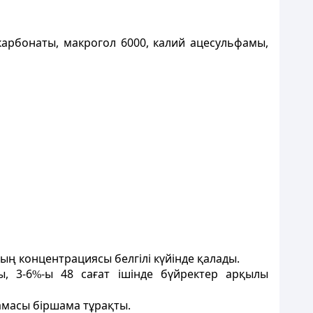
арбонаты, макрогол 6000, калий ацесульфамы,
ың концентрациясы белгілі күйінде қалады.
, 3-6
-ы 48 сағат ішінде бүйректер арқылы
%
амасы біршама тұрақты.