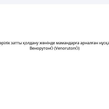
әрілік затты қолдану жөнінде мамандарға арналған нұсқ
Венорутон
(Venoruton
)
Ò
Ò