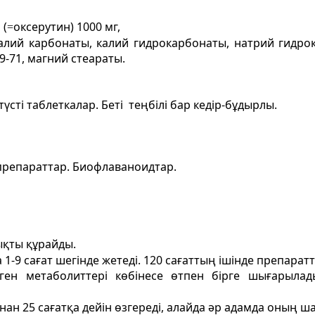
 (
оксерутин) 1000 мг,
=
лий карбонаты, калий гидрокарбонаты, натрий гидрок
9-71, магний стеараты.
түсті таблеткалар. Беті теңбілі бар кедір-бұдырлы.
 препараттар. Биофлаваноидтар.
ықты құрайды.
-9 сағат шегінде жетеді. 120 сағаттың ішінде препаратт
ен метаболиттері көбінесе өтпен бірге шығарылады
ан 25 сағатқа дейін өзгереді, алайда әр адамда оның ш