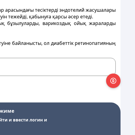
ар арасындағы тесіктерді эндотелий жасушалары
н тежейді, қабынуға қарсы әсер етеді.
алық бұзылуларды, варикоздық ойық жараларды
туіне байланысты, ол диабеттік ретинопатияның
ежиме
йти и ввести логин и