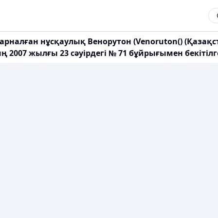
арналған нұсқаулық Венорутон (Venoruton() (Қазақ
 2007 жылғы 23 сәуірдегі № 71 бұйрығымен бекітілг