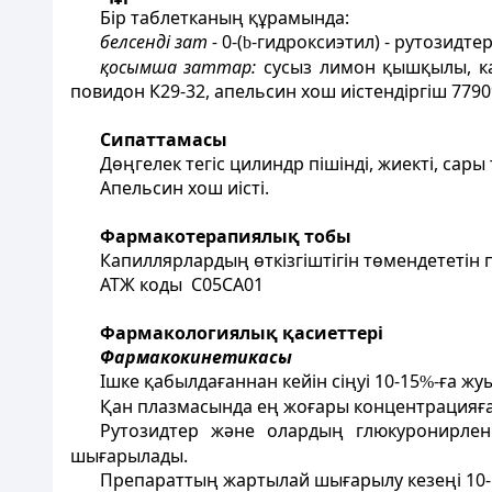
Бір таблетканың құрамында:
белсенді зат -
0-(
-гидроксиэтил) - рутозидтер
b
қосымша заттар:
сусыз лимон қышқылы, ка
повидон К29-32, апельсин хош иістендіргіш 7790
Сипаттамасы
Дөңгелек тегіс цилиндр пішінді, жиекті, сары 
Апельсин хош иісті.
Фармакотерапиялық тобы
Капиллярлардың өткізгіштігін төмендететін
АТЖ коды С05СА01
Фармакологиялық қасиеттері
Фармакокинетикасы
Ішке қабылдағаннан кейін сіңуі 10-15
-ға жу
%
Қан плазмасында ең жоғары концентрацияға 1
Рутозидтер және олардың глюкуронирленг
шығарылады.
Препараттың жартылай шығарылу кезеңі 10-н