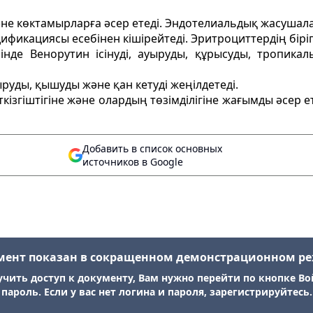
не көктамырларға әсер етеді. Эндотелиальдық жасушал
икациясы есебінен кішірейтеді. Эритроциттердің бірігуі
езінде Венорутин ісінуді, ауыруды, құрысуды, тропик
уды, қышуды және қан кетуді жеңілдетеді.
ізгіштігіне және олардың төзімділігіне жағымды әсер е
Добавить в список основных
источников в Google
мент показан в сокращенном демонстрационном р
учить доступ к документу, Вам нужно перейти по кнопке Во
пароль. Если у вас нет логина и пароля, зарегистрируйтесь.