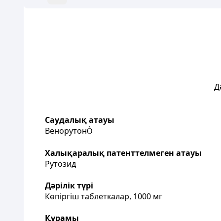
Д
Саудалық атауы
Венорутон
Ò
Халықаралық патенттелмеген атауы
Рутозид
Дәрілік түрі
Көпіргіш таблеткалар, 1000 мг
Құрамы