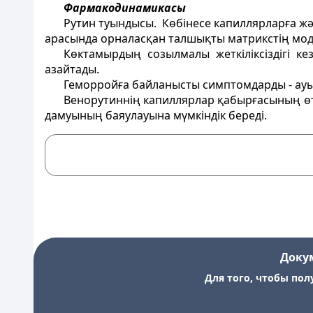
Фармакодинамикасы
Рутин туындысы. Көбінесе капиллярларға жә
арасында орналасқан талшықты матрикстің модиф
Көктамырдың созылмалы жеткіліксіздігі к
азайтады.
Геморройға байланысты симптомдарды - ауыр
Венорутиннің капиллярлар қабырғасының өтк
дамуының баяулауына мүмкіндік береді.
Доку
Для того, чтобы пол