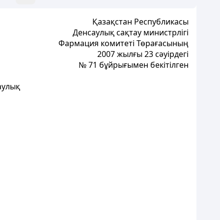
Қазақстан Республикасы
Денсаулық сақтау министрлігі
Фармация
к
омитеті Төрағасының
2007 жылғы 23 сәуірдегі
№ 71 бұйрығымен бекітілген
аулық