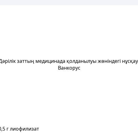
Дәрілік заттың медицинада қолданылуы жөніндегі нұсқа
Ванкорус
0,5 г лиофилизат