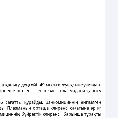
а қанығу деңгейі 49 мг/л-ге жуық; инфузиядан
Бірнеше рет енгізген кездегі плазмадағы қанығу
 сағатты құрайды. Ванкомициннің енгізілген
ды. Плазманың орташа клиренсі сағатына әр кг
комициннің бүйректік клиренсі барынша тұрақты