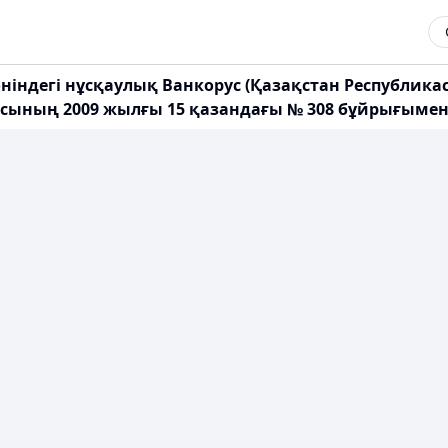
індегі нұсқаулық Ванкорус (Қазақстан Республикас
ының 2009 жылғы 15 қазандағы № 308 бұйрығымен 