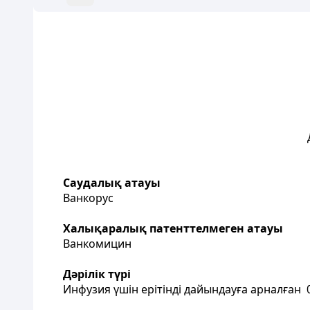
Саудалық атауы
Ванкорус
Халықаралық патенттелмеген атауы
Ванкомицин
Дәрілік түрі
Инфузия үшін ерітінді дайындауға арналған 