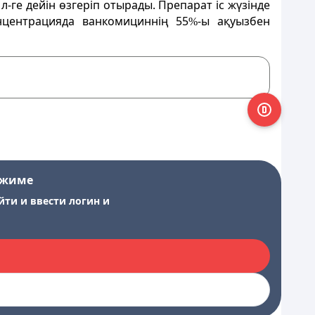
л-ге дейін өзгеріп отырады. Препарат іс жүзінде
онцентрацияда ванкомициннің 55
-ы ақуызбен
%
ежиме
йти и ввести логин и