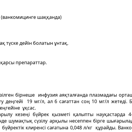
і (ванкомицинге шаққанда)
қ түске дейін болатын ұнтақ.
 қарсы препараттар.
зілген бірнеше инфузия аяқталғанда плазмадағы орташ
 деңгейі 19 мг/л, ал 6 сағаттан соң 10 мг/л жетеді. 
деңгейіне ұқсас.
ылу кезеңі бүйрек қызметі қалыпты науқастарда 4-6
інде шумақтық сүзілу арқылы несеппен бірге шығарыла
л бүйректік клиренсі сағатына 0,048 л/кг құрайды. Ван