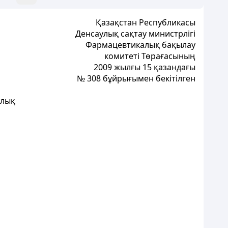
Қазақстан Республикасы
Денсаулық сақтау министрлігі
Фармацевтикалық бақылау
к
омитеті Төрағасының
2009 жылғы 15 қазандағы
№ 308 бұйрығымен бекітілген
улық