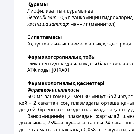
Құрамы
Лиофилизаттың құрамында
белсенді зат -
0,5 г ванкомицин гидрохлорид
қосымша заттар:
маннит (маннитол)
Сипаттамасы
Ақ түстен қызғыш немесе ашық қоңыр реңді а
Фармакотерапиялық тобы
Гликопептидтік құрылымдағы бактерияларға
АТЖ коды J01XA01
Фармакологиялық қасиеттері
Фармакокинетикасы
500 мг ванкомицинмен 30 минут бойы жүргі
кейін 2 сағаттан соң плазмадағы орташа қанығу
деңгейі бір енгізген кездегі плазмадағы қанығу 
Ванкомициннің плазмадан жартылай шығар
дозасының 75
-ға жуығы алғашқы 24 сағат іш
%
дене салмағына шаққанда 0,058 л-ге жуықты, а