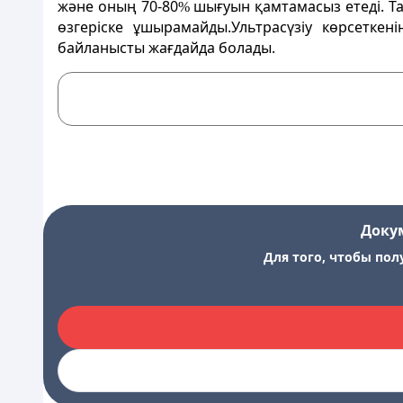
және оның 70-80
шығуын қамтамасыз етеді. Тар
%
өзгеріске ұшырамайды.Ультрасүзіу көрсеткен
байланысты жағдайда болады.
Доку
Для того, чтобы пол