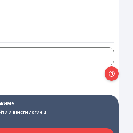
ежиме
йти и ввести логин и