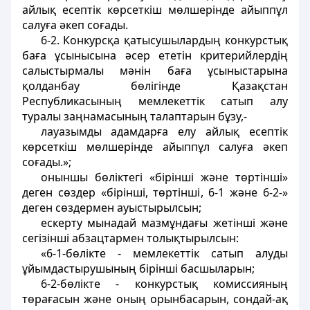
айлық есептік көрсеткіш мөлшерінде айыппұл
салуға әкеп соғады.
6-2. Конкурсқа қатысушылардың конкурстық
баға ұсынысына әсер ететін критерийлердің
салыстырмалы мәнін баға ұсыныстарына
қолданбау бөлігінде Қазақстан
Республикасының мемлекеттік сатып алу
туралы заңнамасының талаптарын бұзу,-
лауазымды адамдарға елу айлық есептік
көрсеткіш мөлшерінде айыппұл салуға әкеп
соғады.»;
оныншы бөліктегі «бірінші және төртінші»
деген сөздер «бірінші, төртінші, 6-1 және 6-2-»
деген сөздермен ауыстырылсын;
ескерту мынадай мазмұндағы жетінші және
сегізінші абзацтармен толықтырылсын:
«6-1-бөлікте - мемлекеттік сатып алуды
ұйымдастырушының бірінші басшыларын;
6-2-бөлікте - конкурстық комиссияның
төрағасын және оның орынбасарын, сондай-ақ