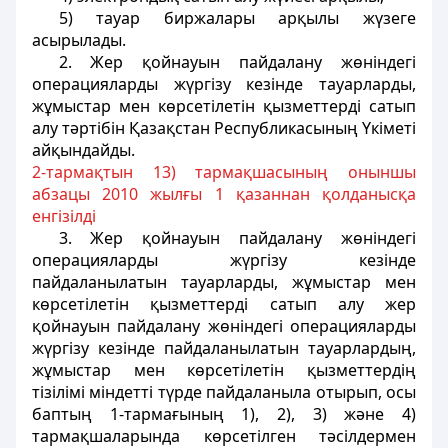
5) тауар биржалары арқылы жүзеге
асырылады.
2. Жер қойнауын пайдалану жөніндегі
операцияларды жүргізу кезінде тауарларды,
жұмыстар мен көрсетілетін қызметтерді сатып
алу тәртібін Қазақстан Республикасының Үкіметі
айқындайды.
2-тармақтын 13) тармақшасының оныншы
абзацы 2010 жылғы 1 қазаннан қолданысқа
енгізілді
3. Жер қойнауын пайдалану жөніндегі
операцияларды жүргізу кезінде
пайдаланылатын тауарларды, жұмыстар мен
көрсетілетін қызметтерді сатып алу жер
қойнауын пайдалану жөніндегі операцияларды
жүргізу кезінде пайдаланылатын тауарлардың,
жұмыстар мен көрсетілетін қызметтердің
тізілімі міндетті түрде пайдаланыла отырып, осы
баптың 1-тармағының 1), 2), 3) және 4)
тармақшаларында көрсетілген тәсілдермен