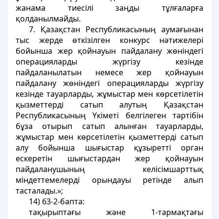
жанама тиесілі заңды тұлғаларға
қолданылмайды.
7. Қазақстан Республикасының аумағынан
тыс жерде өткізілген конкурс нәтижелері
бойынша жер қойнауын пайдалану жөніндегі
операцияларды жүргізу кезінде
пайдаланылатын немесе жер қойнауын
пайдалану жөніндегі операцияларды жүргізу
кезінде тауарларды, жұмыстар мен көрсетілетін
қызметтерді сатып алутың Қазақстан
Республикасының Үкіметі белгілеген тәртібін
бұза отырып сатып алынған тауарларды,
жұмыстар мен көрсетілетін қызметтерді сатып
алу бойынша шығыстар құзыретті орган
ескеретін шығыстардан жер қойнауын
пайдаланушының келісімшарттық
міндеттемелерді орындауы ретінде алып
тасталады.»;
14) 63-2-бапта:
тақырыптағы және 1-тармақтағы