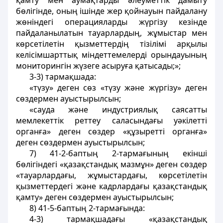
қамту мен аумақтарды әлеуметтік дамыту
бөлігінде, оның ішінде жер қойнауын пайдалану
жөніндегі операцияларды жүргізу кезінде
пайдаланылатын тауарлардың, жұмыстар мен
көрсетілетін қызметтердің тізілімі арқылы
келісімшарттық міндеттемелерді орындауының
мониторингін жүзеге асыруға қатысады;»;
3-3) тармақшада:
«түзу» деген сөз «түзу және жүргізу» деген
сөздермен ауыстырылсын;
«сауда және индустриялық саясатты
мемлекеттік реттеу саласындағы уәкілетті
органға» деген сөздер «құзыретті органға»
деген сөздермен ауыстырылсын;
7) 41-2-баптың 2-тармағының екінші
бөлігіндегі «қазақстандық мазмұн» деген сөздер
«тауарлардағы, жұмыстардағы, көрсетілетін
қызметтердегі және кадрлардағы қазақстандық
қамту» деген сөздермен ауыстырылсын;
8) 41-5-баптың 2-тармағында:
4-3) тармақшадағы «қазақстандық