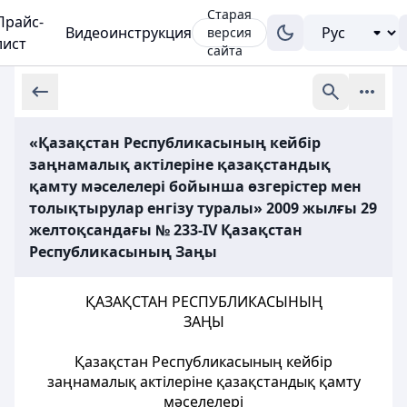
Старая
Прайс-
Видеоинструкция
версия
лист
сайта
«Қазақстан Республикасының кейбір
заңнамалық актілеріне қазақстандық
қамту мәселелері бойынша өзгерістер мен
толықтырулар енгізу туралы» 2009 жылғы 29
желтоқсандағы № 233-ІV Қазақстан
Республикасының Заңы
ҚАЗАҚСТАН РЕСПУБЛИКАСЫНЫҢ
ЗАҢЫ
Қазақстан Республикасының кейбір
заңнамалық актілеріне қазақстандық қамту
мәселелері