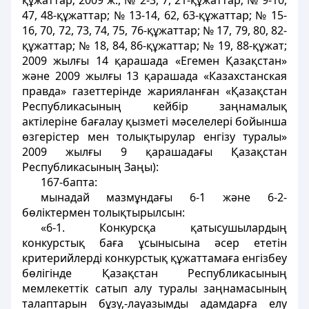
құжаттар; 2009 ж., № 2-3, 7, 21-құжаттар; № 9-10,
47, 48-құжаттар; № 13-14, 62, 63-құжаттар; № 15-
16, 70, 72, 73, 74, 75, 76-құжаттар; № 17, 79, 80, 82-
құжаттар; № 18, 84, 86-құжаттар; № 19, 88-құжат;
2009 жылғы 14 қарашада «Егемен Қазақстан»
және 2009 жылғы 13 қарашада «Казахстанская
правда» газеттерінде жарияланған «Қазақстан
Республикасының кейбір заңнамалық
актілеріне бағалау қызметі мәселелері бойынша
өзгерістер мен толықтырулар енгізу туралы»
2009 жылғы 9 қарашадағы Қазақстан
Республикасының Заңы):
167-бапта:
мынадай мазмұндағы 6-1 және 6-2-
бөліктермен толықтырылсын:
«6-1. Конкурсқа қатысушылардың
конкурстық баға ұсынысына әсер ететін
критерийлерді конкурстық құжаттамаға енгізбеу
бөлігінде Қазақстан Республикасының
мемлекеттік сатып алу туралы заңнамасының
талаптарын бұзу,-лауазымды адамдарға елу