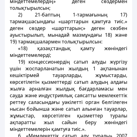
міндеттемелердің» деген сөздермен
толықтырылсын;
2) 21-баптың 1-тармағының 17)
тармақшасындағы «шарттарын қамтуға тиіс.»
деген сөздер «шарттарын;» деген сөзбен
ауыстырылып, мынадай мазмұндағы 18) және
19) тармақшалармен толықтырылсын:
«18) қазақстандық қамту жөніндегі
міндеттемелерді;
19) концессионердің сатып алуды жүргізу
үшін жоспарланатын жылдың 1 ақпанынан
кешіктірмей тауарларды, жұмыстарды,
көрсетілетін қызметтерді сатып алудың алдағы
жылға арналған жылдық бағдарламасы мен
сауда және индустриялық саясатты мемлекеттік
реттеу саласындағы уәкілетті орган белгілеген
нысан бойынша және сатып алынған тауарлар,
жұмыстар, көрсетілген қызметтер туралы
ақпаратты жыл сайын беру жөніндегі
міндеттемелерін қамтуға тиіс.».
6. «Мемлекеттік сатып алу туралы» 2007