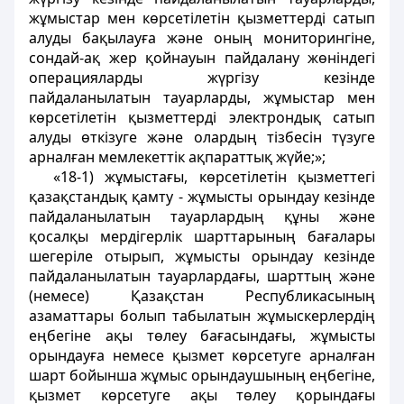
жұмыстар мен көрсетілетін қызметтерді сатып
алуды бақылауға және оның мониторингіне,
сондай-ақ жер қойнауын пайдалану жөніндегі
операцияларды жүргізу кезінде
пайдаланылатын тауарларды, жұмыстар мен
көрсетілетін қызметтерді электрондық сатып
алуды өткізуге және олардың тізбесін түзуге
арналған мемлекеттік ақпараттық жүйе;»;
«18-1) жұмыстағы, көрсетілетін қызметтегі
қазақстандық қамту - жұмысты орындау кезінде
пайдаланылатын тауарлардың құны және
қосалқы мердігерлік шарттарының бағалары
шегеріле отырып, жұмысты орындау кезінде
пайдаланылатын тауарлардағы, шарттың және
(немесе) Қазақстан Республикасының
азаматтары болып табылатын жұмыскерлердің
еңбегіне ақы төлеу бағасындағы, жұмысты
орындауға немесе қызмет көрсетуге арналған
шарт бойынша жұмыс орындаушының еңбегіне,
қызмет көрсетуге ақы төлеу қорындағы