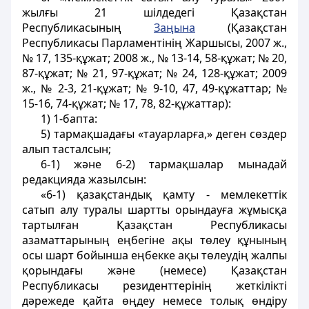
жылғы 21 шілдедегі Қазақстан
Республикасының
Заңына
(Қазақстан
Республикасы Парламентінің Жаршысы, 2007 ж.,
№ 17, 135-құжат; 2008 ж., № 13-14, 58-құжат; № 20,
87-құжат; № 21, 97-құжат; № 24, 128-құжат; 2009
ж., № 2-3, 21-құжат; № 9-10, 47, 49-құжаттар; №
15-16, 74-құжат; № 17, 78, 82-құжаттар):
1) 1-бапта:
5) тармақшадағы «тауарларға,» деген сөздер
алып тасталсын;
6-1) және 6-2) тармақшалар мынадай
редакцияда жазылсын:
«6-1) қазақстандық қамту - мемлекеттік
сатып алу туралы шартты орындауға жұмысқа
тартылған Қазақстан Республикасы
азаматтарының еңбегіне ақы төлеу құнының
осы шарт бойынша еңбекке ақы төлеудің жалпы
қорындағы және (немесе) Қазақстан
Республикасы резиденттерінің жеткілікті
дәрежеде қайта өңдеу немесе толық өндіру