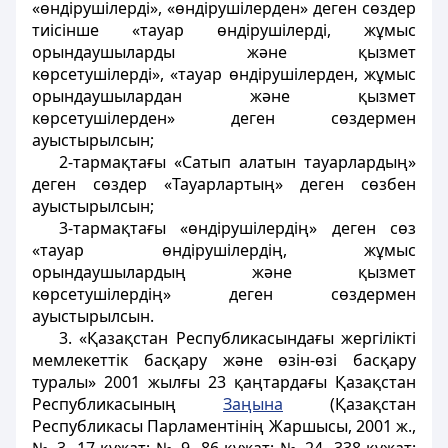
«өндірушілерді», «өндірушілерден» деген сөздер
тиісінше «тауар өндірушілерді, жұмыс
орындаушыларды және қызмет
көрсетушілерді», «тауар өндірушілерден, жұмыс
орындаушылардан және қызмет
көрсетушілерден» деген сөздермен
ауыстырылсын;
2-тармақтағы «Сатып алатын тауарлардың»
деген сөздер «Тауарлартың» деген сөзбен
ауыстырылсын;
3-тармақтағы «өндірушілердің» деген сөз
«тауар өндірушілердің, жұмыс
орындаушылардың және қызмет
көрсетушілердің» деген сөздермен
ауыстырылсын.
3. «Қазақстан Республикасындағы жергілікті
мемлекеттік басқару және өзін-өзі басқару
туралы» 2001 жылғы 23 қаңтардағы Қазақстан
Республикасының
Заңына
(Қазақстан
Республикасы Парламентінің Жаршысы, 2001 ж.,