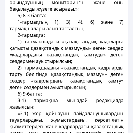
орындауының мониторингін және оны
бақылауды жүзеге асырады.»;
5) 8-3-бапта:
1-тармақтың 1), 3), 4), 6) және 7)
тармақшалары алып тасталсын;
2-тармақта:
1) тармақшадағы «қазақстандық кадрларға
қатысты қазақстандық мазмұнды» деген сөздер
«кадрлардағы қазақстандық қамтуды» деген
сөздермен ауыстырылсын;
2) тармақшадағы «қазақстандық кадрларды
тарту бөлігінде қазақстандық мазмұн» деген
сөздер «кадрлардағы қазақстандық қамту»
деген сөздермен ауыстырылсын;
6) 9-бапта:
3-1) тармақша мынадай редакцияда
жазылсын:
«3-1) жер қойнауын пайдаланушылардың
тауарлардағы, жұмыстардағы, көрсетілетін
қызметтердегі және кадрлардағы қазақстандық