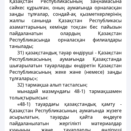
Қазақстан Республикасының заңнамасына
сәйкес құрылған, оның аумағында орналасқан
заңды тұлғалар, сондай-ақ қызметкерлерінің
жалпы санында Қазақстан Республикасы
азаматтарының кемінде тоқсан бес пайызын
пайдаланатын олардың Қазақстан
Республикасында орналасқан филиалдары
танылады;
31) қазақстандық тауар өндіруші - Қазақстан
Республикасының аумағында Қазақстанда
шығарылатын тауарларды өндіретін Қазақстан
Республикасының жеке және (немесе) заңды
тұлғалары;»;
32) тармақша алып тасталсын;
мынадай мазмұндағы 48-1) тармақшамен
толықтырылсын:
«48-1) тауардағы қазақстандық қамту -
Қазақстан Республикасының аумағында жүзеге
асырылатын, тауарды қайта өңдеуге
пайдаланылатын жергілікті материалдар
құнының және тауарларды өндіруші