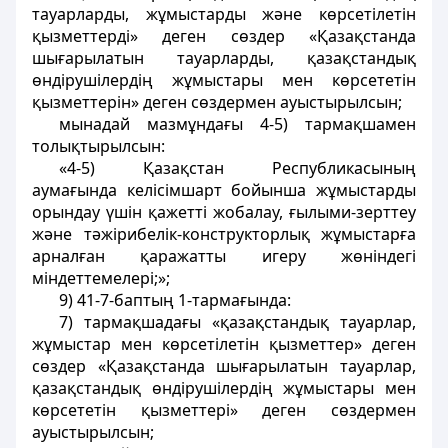
тауарларды, жұмыстарды және көрсетілетін
қызметтерді» деген сөздер «Қазақстанда
шығарылатын тауарларды, қазақстандық
өндірушілердің жұмыстары мен көрсететін
қызметтерін» деген сөздермен ауыстырылсын;
мынадай мазмұндағы 4-5) тармақшамен
толықтырылсын:
«4-5) Қазақстан Республикасының
аумағында келісімшарт бойынша жұмыстарды
орындау үшін қажетті жобалау, ғылыми-зерттеу
және тәжірибелік-конструкторлық жұмыстарға
арналған қаражатты игеру жөніндегі
міндеттемелері;»;
9) 41-7-баптың 1-тармағында:
7) тармақшадағы «қазақстандық тауарлар,
жұмыстар мен көрсетілетін қызметтер» деген
сөздер «Қазақстанда шығарылатын тауарлар,
қазақстандық өндірушілердің жұмыстары мен
көрсететін қызметтері» деген сөздермен
ауыстырылсын;