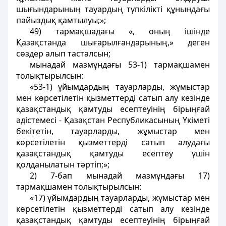
шығындарының тауардың түпкілікті құнындағы
пайыздық қамтылуы;»;
49) тармақшадағы «, оның ішінде
Қазақстанда шығарылғандарының,» деген
сөздер алып тасталсын;
мынадай мазмұндағы 53-1) тармақшамен
толықтырылсын:
«53-1) ұйымдардың тауарларды, жұмыстар
мен көрсетілетін қызметтерді сатып алу кезінде
қазақстандық қамтуды есептеуінің бірыңғай
әдістемесі - Қазақстан Республикасының Үкіметі
бекітетін, тауарларды, жұмыстар мен
көрсетілетін қызметтерді сатып алудағы
қазақстандық қамтуды есептеу үшін
қолданылатын тәртіп;»;
2) 7-бап мынадай мазмұндағы 17)
тармақшамен толықтырылсын:
«17) ұйымдардың тауарларды, жұмыстар мен
көрсетілетін қызметтерді сатып алу кезінде
қазақстандық қамтуды есептеуінің бірыңғай