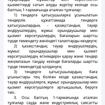
қызметтерді сатып алуды жүргізу кезінде осы
баптың 1-тармағында аталған тұлғалар:
1) тендерге қатысушыларға ұсынылатын
тендерлік құжаттамада тендерге
қатысушылардың - қазақстандық тауар
өндірушілердің, жұмыс орындаушылар мен
қызмет көрсетушілердің бағаларын шартты
түрде төмендету жөніндегі талаптарды көздеуге;
2) қазақстандық тауар өндірушілердің,
жұмыс орындаушылар мен қызмет
көрсетушілердің өтінімдерін қарау және тендер
жеңімпазын таңдау кезінде бағаларды шартты
түрде төмендетуді қолдануға;
3) тендерге қатысушылардың баға
ұсыныстары тең болған кезде қазақстандық
тауар өндірушілерге, жұмыс орындаушылар мен
қызмет көрсетушілерге артықшылық беруге
тиіс.
3. Осы баптың 1-тармағында аталған
тұлғалар сауда және индустриялық саясатты