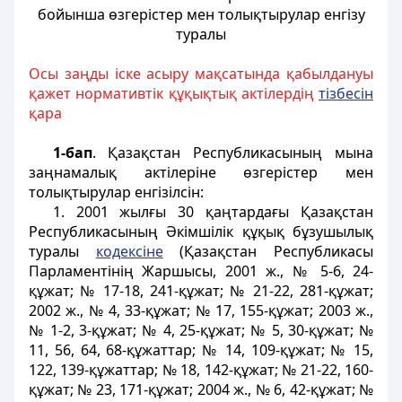
бойынша өзгерістер мен толықтырулар енгізу
туралы
Осы заңды іске асыру мақсатында қабылдануы
қажет нормативтік құқықтық актілердің
тізбесін
қара
1-бап
. Қазақстан Республикасының мына
заңнамалық актілеріне өзгерістер мен
толықтырулар енгізілсін:
1. 2001 жылғы 30 қаңтардағы Қазақстан
Республикасының Әкімшілік құқық бұзушылық
туралы
кодексіне
(Қазақстан Республикасы
Парламентінің Жаршысы, 2001 ж., № 5-6, 24-
құжат; № 17-18, 241-құжат; № 21-22, 281-құжат;
2002 ж., № 4, 33-құжат; № 17, 155-құжат; 2003 ж.,
№ 1-2, 3-құжат; № 4, 25-құжат; № 5, 30-құжат; №
11, 56, 64, 68-құжаттар; № 14, 109-құжат; № 15,
122, 139-құжаттар; № 18, 142-құжат; № 21-22, 160-
құжат; № 23, 171-құжат; 2004 ж., № 6, 42-құжат; №