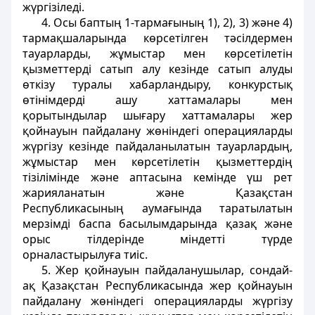
жүргізіледі.
4. Осы баптың 1-тармағының 1), 2), 3) және 4)
тармақшаларында көрсетілген тәсілдермен
тауарларды, жұмыстар мен көрсетілетін
қызметтерді сатып алу кезінде сатып алуды
өткізу туралы хабарландыру, конкурстық
өтінімдерді ашу хаттамалары мен
қорытындылар шығару хаттамалары жер
қойнауын пайдалану жөніндегі операцияларды
жүргізу кезінде пайдаланылатын тауарлардың,
жұмыстар мен көрсетілетін қызметтердің
тізілімінде және аптасына кемінде үш рет
жарияланатын және Қазақстан
Республикасының аумағында таратылатын
мерзімді баспа басылымдарында қазақ және
орыс тілдерінде міндетті түрде
орналастырылуға тиіс.
5. Жер қойнауын пайдаланушылар, сондай-
ақ Қазақстан Республикасында жер қойнауын
пайдалану жөніндегі операцияларды жүргізу