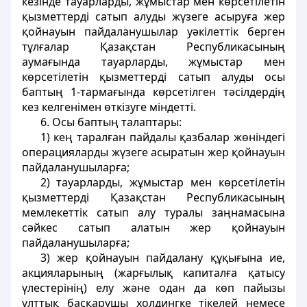
кезінде тауарларды, жұмыстар мен көрсетілетін
қызметтерді сатып алуды жүзеге асыруға жер
қойнауын пайдаланушылар уәкілеттік берген
тұлғалар Қазақстан Республикасының
аумағында тауарларды, жұмыстар мен
көрсетілетін қызметтерді сатып алуды осы
баптың 1-тармағында көрсетілген тәсілдердің
кез келгенімен өткізуге міндетті.
6. Осы баптың талаптары:
1) кең таралған пайдалы қазбалар жөніндегі
операцияларды жүзеге асыратын жер қойнауын
пайдаланушыларға;
2) тауарларды, жұмыстар мен көрсетілетін
қызметтерді Қазақстан Республикасының
мемлекеттік сатып алу туралы заңнамасына
сәйкес сатып алатын жер қойнауын
пайдаланушыларға;
3) жер қойнауын пайдалану құқығына ие,
акцияларының (жарғылық капиталға қатысу
үлестерінің) елу және одан да көп пайызы
ұлттық басқарушы холдингке тікелей немесе