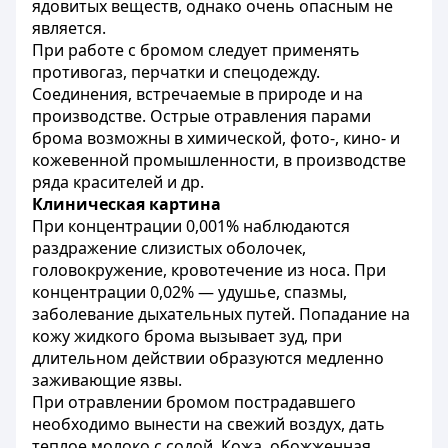
ядовитых веществ, однако очень опасным не
является.
При работе с бромом следует применять
противогаз, перчатки и спецодежду.
Соединения, встречаемые в природе и на
производстве. Острые отравления парами
брома возможны в химической, фото-, кино- и
кожевенной промышленности, в производстве
ряда красителей и др.
Клиническая картина
При концентрации 0,001% наблюдаются
раздражение слизистых оболочек,
головокружение, кровотечение из носа. При
концентрации 0,02% — удушье, спазмы,
заболевание дыхательных путей. Попадание на
кожу жидкого брома вызывает зуд, при
длительном действии образуются медленно
заживающие язвы.
При отравлении бромом пострадавшего
необходимо вынести на свежий воздух, дать
теплое молоко с содой. Кожа, обожженная