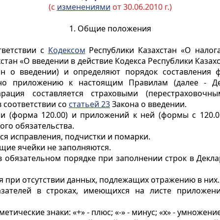
(с
изменениями
от 30.06.2010 г.)
1. Общие положения
тветствии с
Кодексом
Республики Казахстан «О налога
стан «О введении в действие Кодекса Республики Казахс
кон о введении) и определяют порядок составления 
но приложению к настоящим Правилам (далее - Де
арация составляется страховыми (перестраховочн
 соответствии со
статьей 23
Закона о введении.
и (форма 120.00) и приложений к ней (формы с 120.0
го обязательства.
ся исправления, подчистки и помарки.
ющие ячейки не заполняются.
 в обязательном порядке при заполнении строк в Декл
я при отсутствии данных, подлежащих отражению в них.
азателей в строках, имеющихся на листе приложени
ческие знаки: «+» - плюс; «-» - минус; «х» - умножение; 