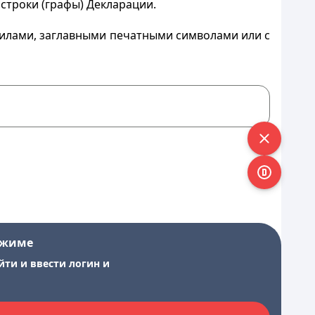
строки (графы) Декларации.
нилами, заглавными печатными символами или с
ежиме
йти и ввести логин и