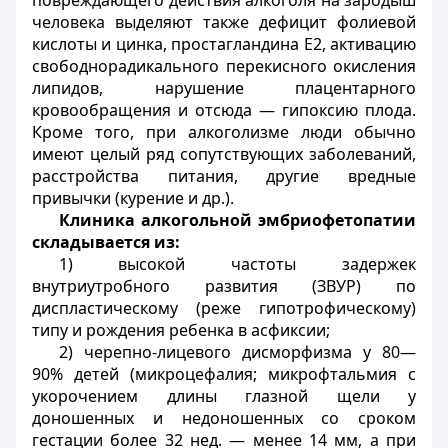
повреждающего действия алкоголя на зародыш
человека выделяют также дефицит фолиевой
кислоты и цинка, простагландина Е2, активацию
свободнорадикального перекисного окисления
липидов, нарушение плацентарного
кровообращения и отсюда — гипоксию плода.
Кроме того, при алкоголизме люди обычно
имеют целый ряд сопутствующих заболеваний,
расстройства питания, другие вредные
привычки (курение и др.).
Клиника алкогольной эмбриофетопатии
складывается из:
1) высокой частоты задержек
внутриутробного развития (ЗВУР) по
диспластическому (реже гипотрофическому)
типу и рождения ребенка в асфиксии;
2) черепно-лицевого дисморфизма у 80—
90% детей (микроцефалия; микрофтальмия с
укорочением длины глазной щели у
доношенных и недоношенных со сроком
гестации более 32 нед. — менее 14 мм, а при