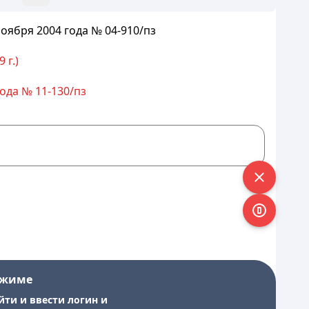
ября 2004 года № 04-910/пз
 г.)
ода № 11-130/пз
ежиме
йти и ввести логин и