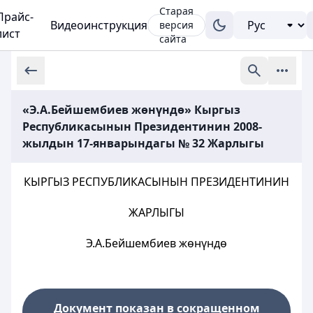
Старая
Прайс-
Видеоинструкция
версия
лист
сайта
«Э.А.Бейшембиев жөнүндө» Кыргыз
Республикасынын Президентинин 2008-
жылдын 17-январындагы № 32 Жарлыгы
КЫРГЫЗ РЕСПУБЛИКАСЫНЫН ПРЕЗИДЕНТИНИН
ЖАРЛЫГЫ
Э.А.Бейшембиев жөнүндө
Документ показан в сокращенном