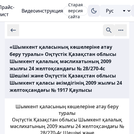
Старая
Прайс-
Видеоинструкция
версия
лист
сайта
«Шымкент қаласының көшелеріне атау
беру туралы» Оңтүстік Қазақстан облысы
Шымкент қалалық мәслихатының 2009
жылғы 24 желтоқсандағы № 28/270-4с
Шешімі және Оңтүстік Қазақстан облысы
Шымкент қаласы әкімдігінің 2009 жылғы 24
желтоқсандағы № 1917 Қаулысы
Шымкент қаласының көшелеріне атау беру
туралы
Оңтүстік Қазақстан облысы Шымкент қалалық
мәслихатының 2009 жылғы 24 желтоқсандағы №
28/270-4с Шешімі және