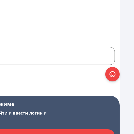
ежиме
йти и ввести логин и