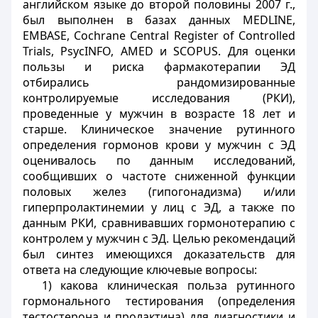
английском языке до второй половины 2007 г.,
был выполнен в базах данных MEDLINE,
EMBASE, Cochrane Central Register of Controlled
Trials, PsycINFO, AMED и SCOPUS. Для оценки
пользы и риска фармакотерапии ЭД
отбирались рандомизированные
контролируемые исследования (РКИ),
проведенные у мужчин в возрасте 18 лет и
старше. Клиническое значение рутинного
определения гормонов крови у мужчин с ЭД
оценивалось по данным исследований,
сообщивших о частоте сниженной функции
половых желез (гипогонадизма) и/или
гиперпролактинемии у лиц с ЭД, а также по
данным РКИ, сравнивавших гормонотерапию с
контролем у мужчин с ЭД. Целью рекомендаций
был синтез имеющихся доказательств для
ответа на следующие ключевые вопросы:
1) какова клиническая польза рутинного
гормонального тестирования (определения
тестостерона и пролактина) для диагностики и