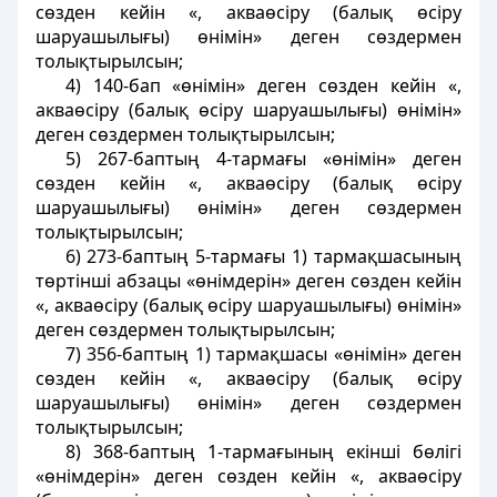
сөзден кейін «, акваөсіру (балық өсіру
шаруашылығы) өнімін» деген сөздермен
толықтырылсын;
4) 140-бап «өнімін» деген сөзден кейін «,
акваөсіру (балық өсіру шаруашылығы) өнімін»
деген сөздермен толықтырылсын;
5) 267-баптың 4-тармағы «өнімін» деген
сөзден кейін «, акваөсіру (балық өсіру
шаруашылығы) өнімін» деген сөздермен
толықтырылсын;
6) 273-баптың 5-тармағы 1) тармақшасының
төртінші абзацы «өнімдерін» деген сөзден кейін
«, акваөсіру (балық өсіру шаруашылығы) өнімін»
деген сөздермен толықтырылсын;
7) 356-баптың 1) тармақшасы «өнімін» деген
сөзден кейін «, акваөсіру (балық өсіру
шаруашылығы) өнімін» деген сөздермен
толықтырылсын;
8) 368-баптың 1-тармағының екінші бөлігі
«өнімдерін» деген сөзден кейін «, акваөсіру