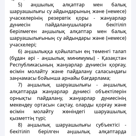
5) аңшылық алқаптар мен балық
шаруашылығы су айдындарының және (немесе)
учаскелерінің резервтік қоры - жануарлар
дүниесін пайдаланушыларға бекітіліп
берілмеген аңшылық алқаптар мен балық
шаруашылығының су айдындары және (немесе)
учаскелері;
6) аңшылыққа қойылатын ең төменгі талап
(бұдан әрі - аңшылық минимумы) - Қазақстан
Республикасының жануарлар дүниесін қорғау,
өсімін молайту және пайдалану саласындағы
заңнамасы бойынша арнайы бағдарлама;
7) аңшылық шаруашылығы - аңшылық
алқаптарда жануарлар дүниесі объектілерін
орнықты пайдалану, жануарлар дүниесінің
мекендеу ортасын сақтау, оларды қорғау және
өсімін молайту жөніндегі шаруашылық
қызметтің түрі;
8) аңшылық шаруашылығы субъектісі -
бекітіліп берілген аңшылық алқаптарда