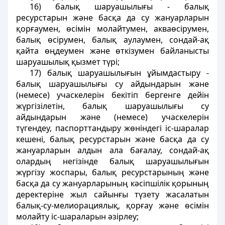
16) балық шаруашылығы - балық
ресурстарын және басқа да су жануарларын
қорғаумен, өсімін молайтумен, акваөсірумен,
балық өсірумен, балық аулаумен, сондай-ақ
қайта өңдеумен және өткізумен байланысты
шаруашылық қызмет түрі;
17) балық шаруашылығын ұйымдастыру -
балық шаруашылығы су айдындарын және
(немесе) учаскелерін бекітіп бергенге дейін
жүргізілетін, балық шаруашылығы су
айдындарын және (немесе) учаскелерін
түгендеу, паспорттандыру жөніндегі іс-шаралар
кешені, балық ресурстарын және басқа да су
жануарларын алдын ала бағалау, сондай-ақ
олардың негізінде балық шаруашылығын
жүргізу жоспары, балық ресурстарының және
басқа да су жануарларының кәсіпшілік қорының
деректеріне жыл сайынғы түзету жасалатын
балық-су-мелиорациялық, қорғау және өсімін
молайту іс-шараларын әзірлеу;