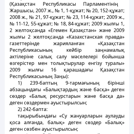
(Қазақстан Республикасы Парламентінің
Жаршысы, 2007 ж., № 1, 1-құжат; № 20, 152-құжат;
2008 ж., № 21, 97-құжат; № 23, 114-құжат; 2009 ж.,
№ 11-12, 55-құжат; № 18, 84-құжат; 2009 жылғы 1,
2 желтоқсанда «Егемен Қазақстан» және 2009
жылғы 2 желтоқсанда «Казахстанская правда»
газеттерінде жарияланған «Қазақстан
Республикасының кейбір заңнамалық
актілеріне салық салу мәселелері бойынша
өзгерістер мен толықтырулар енгізу туралы»
2009 жылғы 16 қарашадағы Қазақстан
Республикасының Заңы):
1) 239-баптың 9-тармағының бірінші
абзацындағы «Балықтардың және басқа» деген
сөздер «Балық ресурстарын және басқа да»
деген сөздермен ауыстырылсын;
2) 242-бапта:
тақырыбындағы «Су жануарларын аулауды
қоса алғанда, балық» деген сөздер «Балық»
деген сөзбен ауыстырылсын;