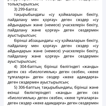
толықтырылсын;
3) 299-бапта:
тақырыбындағы «су қоймаларын бекіту,
пайдалану мен қорғау» деген сөздер «су
айдындарын және (немесе) учаскелерін бекіту,
пайдалану және қорғау» деген сөздермен
ауыстырылсын;
бірінші абзацындағы «су қоймаларын бекіту,
пайдалану мен қорғау» деген сөздер «су
айдындарын және (немесе) учаскелерін бекіту,
пайдалану және қорғау» деген сөздермен
ауыстырылсын;
4) 304-баптың бірінші бөлігіндегі «жанды»
деген сөз «биологиялық» деген сөзбен, «жеке
тұлғаларға» деген сөздер «жеке адамдарға»
деген сөздермен ауыстырылсын;
5) 306-баптың тақырыбындағы, бірінші және
екінші бөліктеріндегі «жанды» деген сөз
«биологиялық» деген сөзбен, «жеке тұлғаларға»
деген сөздер «жеке адамдарға» деген сөздермен