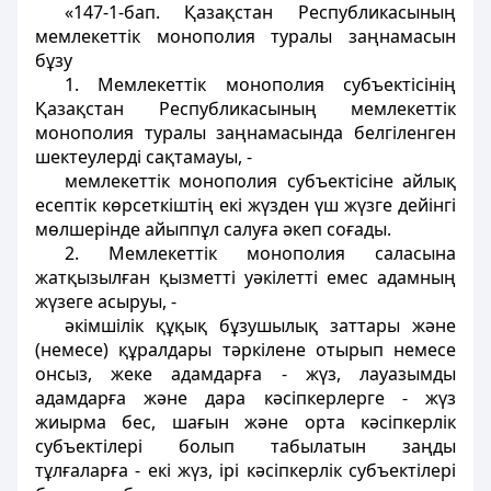
«147-1-бап. Қазақстан Республикасының
мемлекеттік монополия туралы заңнамасын
бұзу
1. Мемлекеттік монополия субъектісінің
Қазақстан Республикасының мемлекеттік
монополия туралы заңнамасында белгіленген
шектеулерді сақтамауы, -
мемлекеттік монополия субъектісіне айлық
есептік көрсеткіштің екі жүзден үш жүзге дейінгі
мөлшерінде айыппұл салуға әкеп соғады.
2. Мемлекеттік монополия саласына
жатқызылған қызметті уәкілетті емес адамның
жүзеге асыруы, -
әкімшілік құқық бұзушылық заттары және
(немесе) құралдары тәркілене отырып немесе
онсыз, жеке адамдарға - жүз, лауазымды
адамдарға және дара кәсіпкерлерге - жүз
жиырма бес, шағын және орта кәсіпкерлік
субъектілері болып табылатын заңды
тұлғаларға - екі жүз, ірі кәсіпкерлік субъектілері