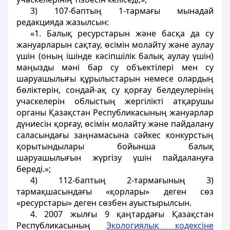
3) 107-баптың 1-тармағы мынадай
редакцияда жазылсын:
«1. Балық ресурстарын және басқа да су
жануарларын сақтау, өсімін молайту және аулау
үшін (оның ішінде кәсіпшілік балық аулау үшін)
маңызды мәні бар су объектілері мен су
шаруашылығы құрылыстарын немесе олардың
бөліктерін, сондай-ақ су қорғау белдеулерінің
учаскелерін облыстың жергілікті атқарушы
органы Қазақстан Республикасының жануарлар
дүниесін қорғау, өсімін молайту және пайдалану
саласындағы заңнамасына сәйкес конкурстың
қорытындылары бойынша балық
шаруашылығын жүргізу үшін пайдалануға
береді.»;
4) 112-баптың 2-тармағының 3)
тармақшасындағы «қорлары» деген сөз
«ресурстары» деген сөзбен ауыстырылсын.
4. 2007 жылғы 9 қаңтардағы Қазақстан
Республикасының
Экологиялық кодексіне