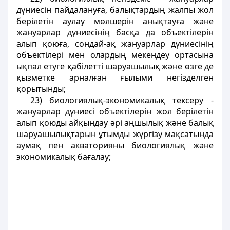
дүниесін пайдалануға, балықтардың жалпы жол
берілетін аулау мөлшерін анықтауға және
жануарлар дүниесінің басқа да объектілерін
алып қоюға, сондай-ақ жануарлар дүниесінің
объектілері мен олардың мекендеу ортасына
ықпал етуге қабілетті шаруашылық және өзге де
қызметке арналған ғылыми негізделген
қорытынды;
23) биологиялық-экономикалық тексеру -
жануарлар дүниесі объектілерін жол берілетін
алып қоюды айқындау әрі аңшылық және балық
шаруашылықтарын ұтымды жүргізу мақсатында
аумақ пен акваторияны биологиялық және
экономикалық бағалау;