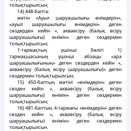
толықтырылсын;
14) 448-бапта:
мәтін «Ауыл шаруашылығы өнімдерін»,
«ауыл шаруашылығы өнімдерін» деген
сөздерден кейін «, акваөсіру (балық өсіру
шаруашылығы) өнімін» деген сөздермен
толықтырылсын;
1-тармақтың үшінші бөлігі 1)
тармақшасының үшінші абзацы «ара
шаруашылығының» деген сөздерден кейін «,
акваөсіру (балық өсіру шаруашылығы)» деген
сөздермен толықтырылсын;
15) 450-баптың мәтіні «өнімдерін» деген
сөзден кейін «, акваөсіру (балық өсіру
шаруашылығы) өнімін» деген сөздермен
толықтырылсын;
16) 481-баптың 4-тармағы «өнімдерін» деген
сөзден кейін «, акваөсіру (балық өсіру
шаруашылығы) өнімін» деген сөздермен
толықтырылсын.