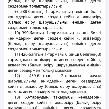
(балық өсіру шаруашылығы) өнімін» деген
сөздермен толықтырылсын;
9) 388-баптың 1-тармағының екінші бөлігі
«өнімдерін» деген сөзден кейін «, акваөсіру
(балық өсіру шаруашылығы) өнімін» деген
сөздермен толықтырылсын;
10) 399-баптың 1-тармағының екінші бөлігі
«өнімдерін» деген сөзден кейін «, акваөсіру
(балық өсіру шаруашылығы) өнімін» деген
сөздермен толықтырылсын;
11) 426-баптың 1-тармағы бірінші бөлігінің 3)
тармақшасы «өнімдерін» деген сөзден кейін «,
акваөсіру (балық өсіру шаруашылығы) өнімін»
деген сөздермен толықтырылсын;
12) 439-баптың 2-тармағы «ауыл
шаруашылығы өнімдерін» деген сөздерден
кейін «, акваөсіру (балық өсіру шаруашылығы)
өнімін» деген сөздермен толықтырылсын;
13) 63-тараудың тақырыбы «өнімдерін»
деген сөзден кейін «, акваөсіру (балық өсіру
шаруашылығы) өнімін» деген сөздермен