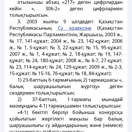
отызыншы абзац «217» деген цифрлардан
кейін «, 306-2» деген цифрлармен
толықтырылсын.
3. 2003 жылғы 9 шілдедегі Қазақстан
Республикасының
Су кодексіне
(Қазақстан
Республикасы Парламентінің Жаршысы, 2003 ж.,
№ 17, 141-құжат; 2004 ж., № 23, 142-құжат; 2006
ж., № 1, 5-құжат; № 3, 22-құжат; № 15, 95-құжат;
2007 ж., № 1, 4-құжат; № 2, 18-құжат; № 19, 147-
құжат; № 24, 180-құжат; 2008 ж., № 6-7, 27-құжат;
№ 23, 114-құжат; № 24, 129-құжат; 2009 ж., № 2-3,
15-құжат; № 15-16, 76-құжат; № 18, 84-құжат):
1) 23-баптың 6-тармағының 2) тармақшасы «,
балық шаруашылығын жүргізу» деген
сөздермен толықтырылсын;
2) 37-баптың 1-тармағы мынадай
мазмұндағы 4-1) тармақшамен толықтырылсын:
«4-1) бекітіп берілуі бойынша конкурсқа
қойылатын жергілікті маңызы бар балық
шаруашылығы су айдындарының және (немесе)
учаскелерінің тізбесін келіседі;»;