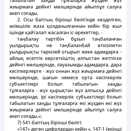
табылатын заңды тұлғаларға жүзден жүз
жиырмаға дейінгі мөлшерінде айыппұл салуға
әкеп соғады.
2. Осы баптың бірінші бөлігінде көзделген,
әкімшілік жаза қолданылғаннан кейін бір жыл
ішінде қайталап жасалған іс-әрекеттер, -
таңбалау тәртібін бұзып таңбаланған
уылдырықты не таңбаланбай өткізілетін
уылдырықты тәркілей отырып жеке адамдарға -
айлық есептік көрсеткіштің алпыстан жетпіске
дейінгі мөлшерінде, лауазымды адамдарға, дара
кәсіпкерлерге - жүз оннан жүз жиырмаға дейінгі
мөлшерінде, шағын немесе орта кәсіпкерлік
субъектілері болып табылатын заңды
тұлғаларға - жүз қырықтан жүз алпысқа дейінгі
мөлшерінде, ірі кәсіпкерлік субъектілері болып
табылатын заңды тұлғаларға екі жүзден екі жүз
жиырмаға дейінгі мөлшерінде айыппұл салуға
әкеп соғады.»;
7) 541-баптың бірінші бөлігі:
«147» деген цифрлардан кейін «, 147-1 (екінші