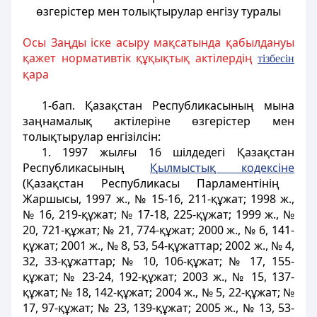
өзгерістер мен толықтырулар енгізу туралы
Осы Заңды іске асыру мақсатында қабылдануы
қажет нормативтік құқықтық актілердің
тізбесін
қара
1-бап.
Қазақстан Республикасының мына
заңнамалық актілеріне өзгерістер мен
толықтырулар енгізілсін:
1. 1997 жылғы 16 шілдедегі Қазақстан
Республикасының
Қылмыстық кодексіне
(Қазақстан Республикасы Парламентінің
Жаршысы, 1997 ж., № 15-16, 211-құжат; 1998 ж.,
№ 16, 219-құжат; № 17-18, 225-құжат; 1999 ж., №
20, 721-құжат; № 21, 774-құжат; 2000 ж., № 6, 141-
құжат; 2001 ж., № 8, 53, 54-құжаттар; 2002 ж., № 4,
32, 33-құжаттар; № 10, 106-құжат; № 17, 155-
құжат; № 23-24, 192-құжат; 2003 ж., № 15, 137-
құжат; № 18, 142-құжат; 2004 ж., № 5, 22-құжат; №
17, 97-құжат; № 23, 139-құжат; 2005 ж., № 13, 53-