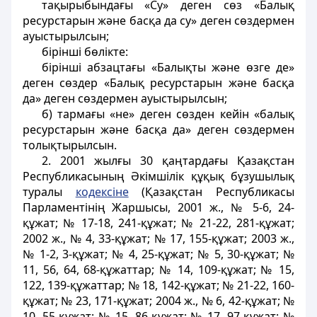
тақырыбындағы «Су» деген сөз «Балық
ресурстарын және басқа да су» деген сөздермен
ауыстырылсын;
бірінші бөлікте:
бірінші абзацтағы «Балықты және өзге де»
деген сөздер «Балық ресурстарын және басқа
да» деген сөздермен ауыстырылсын;
б) тармағы «не» деген сөзден кейін «балық
ресурстарын және басқа да» деген сөздермен
толықтырылсын.
2. 2001 жылғы 30 қаңтардағы Қазақстан
Республикасының Әкімшілік құқық бұзушылық
туралы
кодексіне
(Қазақстан Республикасы
Парламентінің Жаршысы, 2001 ж., № 5-6, 24-
құжат; № 17-18, 241-құжат; № 21-22, 281-құжат;
2002 ж., № 4, 33-құжат; № 17, 155-құжат; 2003 ж.,
№ 1-2, 3-құжат; № 4, 25-құжат; № 5, 30-құжат; №
11, 56, 64, 68-құжаттар; № 14, 109-құжат; № 15,
122, 139-құжаттар; № 18, 142-құжат; № 21-22, 160-
құжат; № 23, 171-құжат; 2004 ж., № 6, 42-құжат; №
10, 55-құжат; № 15, 86-құжат; № 17, 97-құжат; №