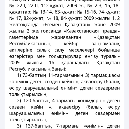
№ 22-І, 22-II, 112-құжат; 2009 ж., № 2-3, 16, 18-
құжаттар; № 13-14, 63-құжат; № 15-16, 74-құжат;
№ 17, 82-құжат; № 18, 84-құжат; 2009 жылғы 1, 2
желтоқсанда «Егемен Қазақстан» және 2009
жылғы 2 желтоқсанда «Казахстанская правда»
газеттерінде жарияланған «Қазақстан
Республикасының кейбір заңнамалық
актілеріне салық салу мәселелері бойынша
өзгерістер мен толықтырулар енгізу туралы»
2009 жылғы 16 қарашадағы Қазақстан
Республикасының Заңы):
1) 73-баптың 11-тармағының 3) тармақшасы
«өнімін» деген сөзден кейін «, акваөсіру (балық
өсіру шаруашылығы) өнімін» деген сөздермен
толықтырылсын;
2) 120-баптың 4-тармағы «өнімдерін» деген
сөзден кейін «, акваөсіру (балық өсіру
шаруашылығы) өнімін» деген сөздермен
толықтырылсын;
3) 137-баптың 7-тармағы «өнімін» деген