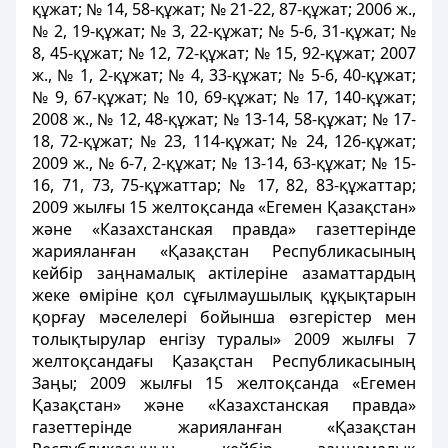
құжат; № 14, 58-құжат; № 21-22, 87-құжат; 2006 ж.,
№ 2, 19-құжат; № 3, 22-құжат; № 5-6, 31-құжат; №
8, 45-құжат; № 12, 72-құжат; № 15, 92-құжат; 2007
ж., № 1, 2-құжат; № 4, 33-құжат; № 5-6, 40-құжат;
№ 9, 67-құжат; № 10, 69-құжат; № 17, 140-құжат;
2008 ж., № 12, 48-құжат; № 13-14, 58-құжат; № 17-
18, 72-құжат; № 23, 114-құжат; № 24, 126-құжат;
2009 ж., № 6-7, 2-құжат; № 13-14, 63-құжат; № 15-
16, 71, 73, 75-құжаттар; № 17, 82, 83-құжаттар;
2009 жылғы 15 желтоқсанда «Егемен Қазақстан»
және «Казахстанская правда» газеттерінде
жарияланған «Қазақстан Республикасының
кейбір заңнамалық актілеріне азаматтардың
жеке өміріне қол сұғылмаушылық құқықтарын
қорғау мәселелері бойынша өзгерістер мен
толықтырулар енгізу туралы» 2009 жылғы 7
желтоқсандағы Қазақстан Республикасының
Заңы; 2009 жылғы 15 желтоқсанда «Егемен
Қазақстан» және «Казахстанская правда»
газеттерінде жарияланған «Қазақстан