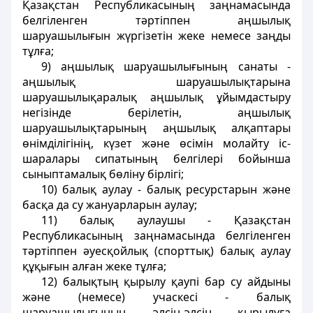
Қазақстан Республикасының заңнамасында
белгіленген тәртіппен аңшылық
шаруашылығын жүргізетін жеке немесе заңды
тұлға;
9) аңшылық шаруашылығының санаты -
аңшылық шаруашылықтарына
шаруашылықаралық аңшылық ұйымдастыру
негізінде берілетін, аңшылық
шаруашылықтарының аңшылық алқаптары
өнімділігінің, күзет және өсімін молайту іс-
шаралары сипатының белгілері бойынша
сыныптамалық бөліну бірлігі;
10) балық аулау - балық ресурстарын және
басқа да су жануарларын аулау;
11) балық аулаушы - Қазақстан
Республикасының заңнамасында белгіленген
тәртіппен әуесқойлық (спорттық) балық аулау
құқығын алған жеке тұлға;
12) балықтың қырылу қаупі бар су айдыны
және (немесе) учаскесі - балық
шаруашылығының әлсін-әлсін қырылуға