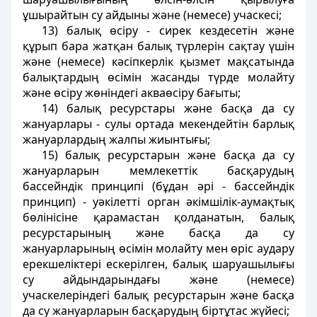
ұшырайтын су айдыны және (немесе) учаскесі;
13) балық өсіру - сирек кездесетін және
құрып бара жатқан балық түрлерін сақтау үшін
және (немесе) кәсіпкерлік қызмет мақсатында
балықтардың өсімін жасанды түрде молайту
және өсіру жөніндегі акваөсіру бағыты;
14) балық ресурстары және басқа да су
жануарлары - сулы ортада мекендейтін барлық
жануарлардың жалпы жиынтығы;
15) балық ресурстарын және басқа да су
жануарларын мемлекеттік басқарудың
бассейндік принципі (бұдан әрі - бассейндік
принцип) - уәкілетті орган әкімшілік-аумақтық
бөлінісіне қарамастан қолданатын, балық
ресурстарының және басқа да су
жануарларының өсімін молайту мен өріс аудару
ерекшеліктері ескерілген, балық шаруашылығы
су айдындарындағы және (немесе)
учаскелеріндегі балық ресурстарын және басқа
да су жануарларын басқарудың біртұтас жүйесі;