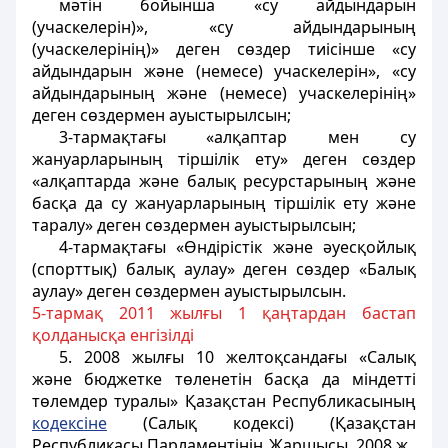
мәтін бойынша «су айдындарын
(учаскелерін)», «су айдындарының
(учаскелерінің)» деген сөздер тиісінше «су
айдындарын және (немесе) учаскелерін», «су
айдындарының және (немесе) учаскелерінің»
деген сөздермен ауыстырылсын;
3-тармақтағы «алқаптар мен су
жануарларының тіршілік ету» деген сөздер
«алқаптарда және балық ресурстарының және
басқа да су жануарларының тіршілік ету және
таралу» деген сөздермен ауыстырылсын;
4-тармақтағы «Өндірістік және әуесқойлық
(спорттық) балық аулау» деген сөздер «Балық
аулау» деген сөздермен ауыстырылсын.
5-тармақ 2011 жылғы 1 қаңтардан бастап
қолданысқа енгізілді
5. 2008 жылғы 10 желтоқсандағы «Салық
және бюджетке төленетін басқа да міндетті
төлемдер туралы» Қазақстан Республикасының
кодексіне
(Салық кодексі) (Қазақстан
Республикасы Парламентінің Жаршысы, 2008 ж.,