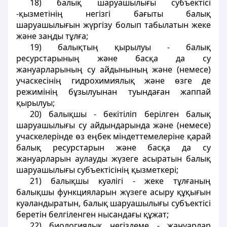
18) балық шаруашылығы субъектісі
-қызметінің негізгі бағыты балық
шаруашылығын жүргізу болып табылатын жеке
және заңды тұлға;
19) балықтың қырылуы - балық
ресурстарының және басқа да су
жануарларының су айдынының және (немесе)
учаскесінің гидрохимиялық және өзге де
режимінің бұзылуынан туындаған жаппай
қырылуы;
20) балықшы - бекітіліп берілген балық
шаруашылығы су айдындарында және (немесе)
учаскелерінде өз еңбек міндеттемелеріне қарай
балық ресурстарын және басқа да су
жануарларын аулауды жүзеге асыратын балық
шаруашылығы субъектісінің қызметкері;
21) балықшы куәлігі - жеке тұлғаның
балықшы функцияларын жүзеге асыру құқығын
куәландыратын, балық шаруашылығы субъектісі
беретін белгіленген нысандағы құжат;
22) биологиялық негіздеме - жануарлар