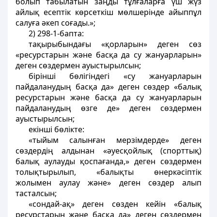
болып табылатын заңды тұлғаларға үш жүз
айлық есептік көрсеткіш мөлшерінде айыппұл
салуға әкеп соғады.»;
2) 298-1-бапта:
тақырыбындағы «қорларын» деген сөз
«ресурстарын және басқа да су жануарларын»
деген сөздермен ауыстырылсын;
бірінші бөлігіндегі «су жануарларын
пайдаланудың басқа да» деген сөздер «балық
ресурстарын және басқа да су жануарларын
пайдаланудың өзге де» деген сөздермен
ауыстырылсын;
екінші бөлікте:
«тыйым салынған мерзімдерде» деген
сөздердің алдынан «әуесқойлық (спорттық)
балық аулауды қоспағанда,» деген сөздермен
толықтырылып, «балықты өнеркәсіптік
жолымен аулау және» деген сөздер алып
тасталсын;
«сондай-ақ» деген сөзден кейін «балық
ресурстарын және басқа да» деген сөздермен