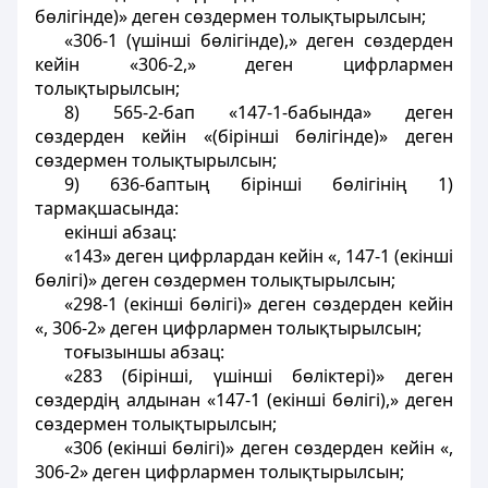
бөлігінде)» деген сөздермен толықтырылсын;
«306-1 (үшінші бөлігінде),» деген сөздерден
кейін «306-2,» деген цифрлармен
толықтырылсын;
8) 565-2-бап «147-1-бабында» деген
сөздерден кейін «(бірінші бөлігінде)» деген
сөздермен толықтырылсын;
9) 636-баптың бірінші бөлігінің 1)
тармақшасында:
екінші абзац:
«143» деген цифрлардан кейін «, 147-1 (екінші
бөлігі)» деген сөздермен толықтырылсын;
«298-1 (екінші бөлігі)» деген сөздерден кейін
«, 306-2» деген цифрлармен толықтырылсын;
тоғызыншы абзац:
«283 (бірінші, үшінші бөліктері)» деген
сөздердің алдынан «147-1 (екінші бөлігі),» деген
сөздермен толықтырылсын;
«306 (екінші бөлігі)» деген сөздерден кейін «,
306-2» деген цифрлармен толықтырылсын;