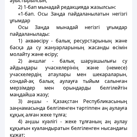
ауыстырылсын;
2) 1-бап мынадай редакцияда жазылсын:
«1-бап. Осы Заңда пайдаланылатын негізгі
ұғымдар
Осы Заңда мынадай негізгі ұғымдар
пайдаланылады:
1) акваөсіру - балық ресурстарының және
басқа да су жануарларының жасанды өсімін
молайту және өсіру;
2) аншлаг - балық шаруашылығы су
айдындары учаскелерінің және (немесе)
учаскелердің атаулары мен шекараларын,
сондай-ақ балық аулауға тыйым салынған
мерзімдер мен орындарды белгілейтін
маңдайша жазу;
3) аңшы - Қазақстан Республикасының
заңнамасында белгіленген тәртіппен аң аулауға
құқық алған жеке тұлға;
4) аңшы куәлігі - жеке тұлғаның аң аулау
құқығын куәландыратын белгіленген нысандағы
құжат;