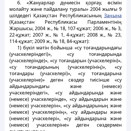
6. «Жануарлар дүниесін қорғау, өсімін
молайту және пайдалану туралы» 2004 жылғы 9
шілдедегі Қазақстан Республикасының
Заңына
(Қазақстан Республикасы Парламентінің
Жаршысы, 2004 ж., № 18, 107-құжат; 2006 ж., № 3,
22-құжат; 2007 ж., № 1, 4-құжат; 2008 ж., № 23,
114-құжат; 2009 ж., № 18, 84-құжат):
1) бүкіл мәтін бойынша «су тоғандарындағы
(учаскелеріндегі)», «су тоғандарында
(учаскелерінде)», «су тоғандарын (учаскелерін)»,
«су тоғандарының (учаскелерінің)», «су
тоғандары (учаскелері)», «су тоғандарына
(учаскелеріне)» деген сөздер тиісінше «су
айдындарындағы және (немесе)
учаскелеріндегі», «су айдындарында және
(немесе) учаскелерінде», «су айдындарын және
(немесе) учаскелерін», «су айдындарының және
(немесе) учаскелерінің», «су айдындары және
(немесе) учаскелері», «су айдындарына және
(немесе) учаскелеріне» деген сөздермен