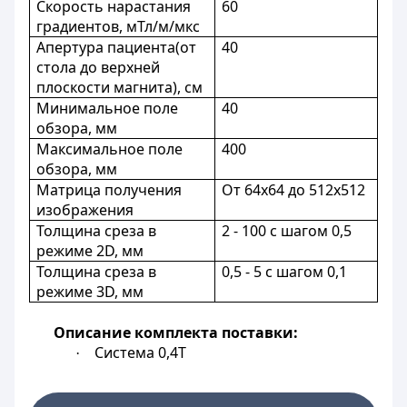
Скорость нарастания
60
градиентов, мТл/м/мкс
Апертура пациента(от
40
стола до верхней
плоскости магнита), см
Минимальное поле
40
обзора, мм
Максимальное поле
400
обзора, мм
Матрица получения
От 64х64 до 512х512
изображения
Толщина среза в
2 - 100 с шагом 0,5
режиме 2D, мм
Толщина среза в
0,5 - 5 с шагом 0,1
режиме 3D, мм
Описание комплекта поставки:
Система 0,4Т
·