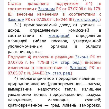
Статья дополнена подпунктом 3-1) в
соответствии с
Законом
РК от 07.07.06 г. № 179-
III; внесены изменения в соответствии с
Законом
РК от 07.05.07 г. № 244-III (
см. стар. ред.
)
3-1) предполагаемый доход от урожая —
доход, определяемый комиссией в
соответствии с
методикой
определения
площадей гибели посевов, утвержденной
уполномоченным органом в области
растениеводства;
Подпункт 4) изложен в редакции
Закона
РК от
07.07.06 г. № 179-III (
см. стар. ред.
); внесены
изменения в соответствии с
Законом
РК от
07.05.07 г. № 244-III (
см. стар. ред.
)
4) неблагоприятное природное явление —
природное явление (долговременное — засуха,
вымерзание, недостаток тепла, излишнее
увлажнение почвы, переувлажнение воздуха,
наводнение, маловодье, суховей;
кратковременное — град, ливень, заморозки,