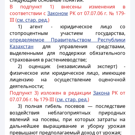
следующие основные понятия:
В подпункт 1) внесены изменения в
соответствии с
Законом
РК от 07.07.06 г. № 179-
III (
см. стар. ред.
)
1) агент - юридическое
лицо со
стопроцентным участием государства,
определяемое Правительством Республики
Казахстан
для управления средствами,
выделенными
для поддержки обязательного
страхования в растениеводстве;
2) оценщик (независимый эксперт) -
физическое
или юридическое лицо, имеющее
лицензию на осуществление оценочной
деятельности;
Подпункт 3) изложен в редакции
Закона
РК от
07.07.06 г. № 179-III (
см. стар. ред.
)
3) полная гибель посевов — последствие
воздействия неблагоприятных природных
явлений на посевы, при которых затраты на
дальнейшее выращивание и уборку урожая
превышают предполагаемый доход от урожая;