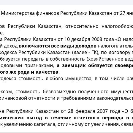
Министерства финансов Республики Казахстан от 27 янв
в Республики Казахстан, относительно налогообло
е.
а Республики Казахстан от 10 декабря 2008 года «О нал
ой доход
включаются все виды доходов
налогоплатель
одекса Республики Казахстан (далее - ГК), по договору 
бязуется передать в собственность (хозяйственное ве
 родовыми признаками,
а заемщик обязуется своев
ого же рода и качества
.
одекса стоимость любого имущества, в том числе ра
ксом, стоимость безвозмездно полученного имущества
инансовой отчетности и требованиями законодательств
а Республики Казахстан от 28 февраля 2007 года «О 
мических выгод в течение отчетного периода в
 к увеличению капитала, отличному от увеличения, связ