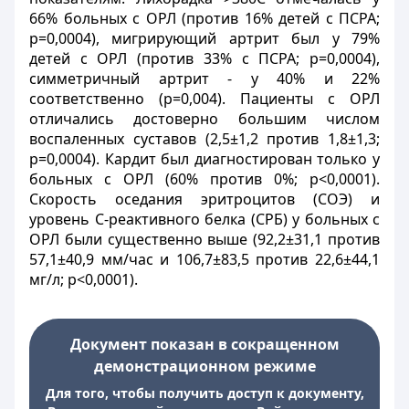
66% больных с ОРЛ (против 16% детей с ПСРА;
р=0,0004), мигрирующий артрит был у 79%
детей с ОРЛ (против 33% с ПСРА; р=0,0004),
симметричный артрит - у 40% и 22%
соответственно (р=0,004). Пациенты с ОРЛ
отличались достоверно большим числом
воспаленных суставов (2,5±1,2 против 1,8±1,3;
р=0,0004). Кардит был диагностирован только у
больных с ОРЛ (60% против 0%; р<0,0001).
Скорость оседания эритроцитов (СОЭ) и
уровень С-реактивного белка (СРБ) у больных с
ОРЛ были существенно выше (92,2±31,1 против
57,1±40,9 мм/час и 106,7±83,5 против 22,6±44,1
мг/л; р<0,0001).
Документ показан в сокращенном
демонстрационном режиме
Для того, чтобы получить доступ к документу,