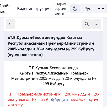
Старая
Прайс-
Видеоинструкция
версия
лист
сайта
«Т.Б.Курманбеков жөнүндө» Кыргыз
Республикасынын Премьер-Министринин
2005-жылдын 20-июлундагы № 299 буйругу
(күчүн жоготкон)
Т.Б.Курманбеков жөнүндө
Кыргыз Республикасынын Премьер-
Министринин 2005-жылдын 20-июлундагы №
299 буйругу
КР Премьер-министринин 2007-жылдын 20-
июнундагы № 289
ылайык күчүн
буйругуна
жоготту