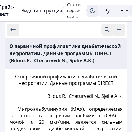
Старая
Прайс-
Видеоинструкция
версия
лист
сайта
О первичной профилактике диабетической
нефропатии. Данные программы DIRECT
(Bilous R., Chaturvedi N., Sjolie A.K.)
О первичной профилактике диабетической
нефропатии. Данные программы DIRECT
Bilous R., Chaturvedi N., Sjølie A.K.
Микроальбуминурия (МАУ), определяемая
как скорость экскреции альбумина (СЭА) с
мочой ≥ 20 мкг/мин, является сильным
предиктором диабетической нефропатии,