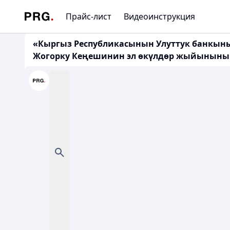
Прайс-лист
Видеоинструкция
«Кыргыз Республикасынын Улуттук банкыны
Жогорку Кеңешинин эл өкүлдөр жыйынынын 