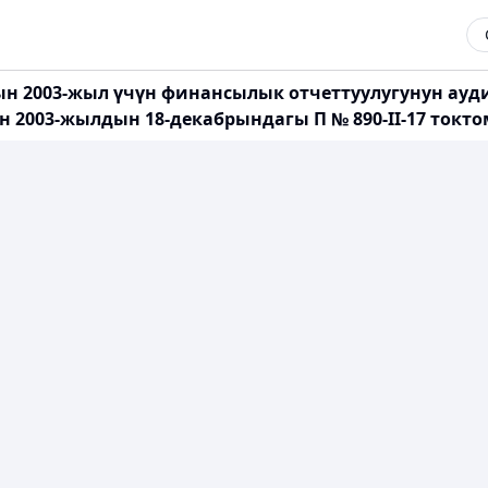
н 2003-жыл үчүн финансылык отчеттуулугунун ау
2003-жылдын 18-декабрындагы П № 890-II-17 токто