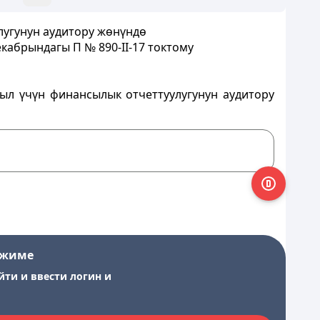
лугунун аудитору жөнүндө
абрындагы П № 890-II-17 токтому
ыл үчүн финансылык отчеттуулугунун аудитору
ежиме
йти и ввести логин и