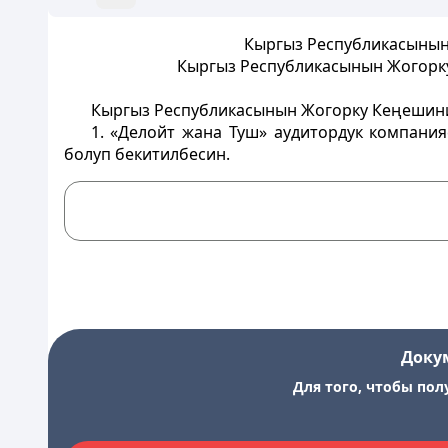
Кыргыз Республикасынын 
Кыргыз Республикасынын Жогорку
Кыргыз Республикасынын Жогорку Кеңешин
1. «Делойт жана Туш» аудитордук компани
болуп бекитилбесин.
Доку
Для того, чтобы пол