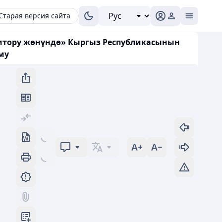
Старая версия сайта
дитору жөнүндө» Кыргыз Республикасынын
му