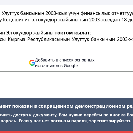
Улуттук банкынын 2003-жыл үчүн финансылык отчеттуу
 Кеңешинин эл өкүлдөр жыйынынын 2003-жылдын 18-дек
ин Эл өкүлдөр жыйыны
токтом кылат
:
ясы Кыргыз Республикасынын Улуттук банкынын 2003-ж
Добавить в список основных
источников в Google
мент показан в сокращенном демонстрационном р
учить доступ к документу, Вам нужно перейти по кнопке Во
пароль. Если у вас нет логина и пароля, зарегистрируйтесь.