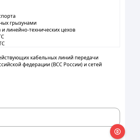
спорта
нных грызунами
 и линейно-технических цехов
ТС
ТС
действующих кабельных линий передачи
ссийской федерации (ВСС России) и сетей