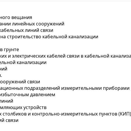
дного вещания
вании линейных сооружений
кабельных линий связи
и на строительство кабельной канализации
в грунте
ких и электрических кабелей связи в кабельной канализ
бельной канализации
ний
.
 сооружений связи
атационных подразделений измерительными приборами
м избыточным давлением
 линий
емляющих устройств
х столбиков и контрольно-измерительных пунктов (КИП
ий связи