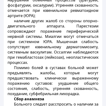
нарушении обменных процессов (уратурии,
фосфатурии, оксалурии). Утренняя скованность
отмечается при ювенильном ревматоидном
артрите (ЮРА);
наличие других жалоб со стороны опорно-
двигательного аппарата. Парестезии
сопровождают поражение периферической
нервной системы. Миалгии могут отмечаться
при системном ЮРА. Мышечная слабость
сопутствует ювенильному дерматомиозиту,
системным васкулитам. Оссалгии наблюдаются
при гемабластозах (лейкозах), неопластических
процессах.
Помимо болей в суставах больной может
предъявлять жалобы, которые могут
предшествовать клинически выраженному
поражению суставов: ухудшение общего
состояния, слабость, утренняя скованность,
похудание, субфебрильная лихорадка.
Сбор анамнеза
Больного следует расспросить о наличии за