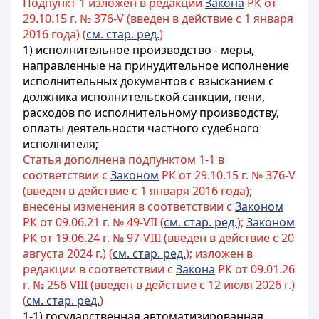
Подпункт 1 изложен в редакции
Закона
РК от
29.10.15 г. № 376-V (введен в действие с 1 января
2016 года) (
см. стар. ред.
)
1) исполнительное производство - меры,
направленные на принудительное исполнение
исполнительных документов с взысканием с
должника исполнительской санкции, пени,
расходов по исполнительному производству,
оплаты деятельности частного судебного
исполнителя;
Статья дополнена подпунктом 1-1 в
соответствии с
Законом
РК от 29.10.15 г. № 376-V
(введен в действие с 1 января 2016 года);
внесены изменения в соответствии с
Законом
РК от 09.06.21 г. № 49-VII (
см. стар. ред.
);
Законом
РК от 19.06.24 г. № 97-VIII (введен в действие с 20
августа 2024 г.) (
см. стар. ред.
); изложен в
редакции в соответствии с
Закона
РК от 09.01.26
г. № 256-VIII (введен в действие с 12 июля 2026 г.)
(
см. стар. ред.
)
1-1) государственная автоматизированная