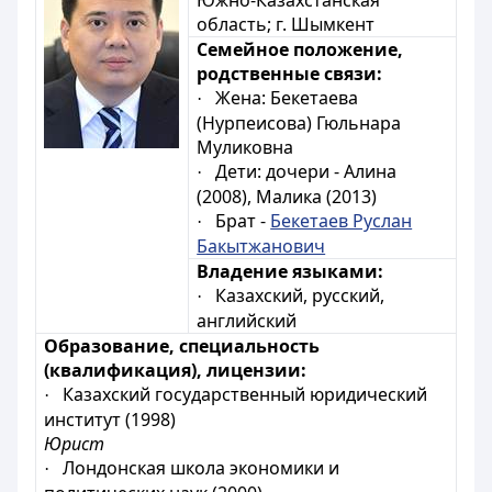
Южно-Казахстан
ская
область;
г. Шымкент
Семейное положение,
родственные связи:
Жена: Бекетаева
·
(Нурпеисова) Гюльнара
Муликовна
Дети: дочери - Алина
·
(2008), Малика (2013)
Брат -
Бекетаев Руслан
·
Бакытжанович
Владение языками:
Казахский, русский,
·
английский
Образование, специальность
(квалификация), лицензии:
Казахский государственный юридический
·
институт (1998)
Юрист
Лондонская школа экономики и
·