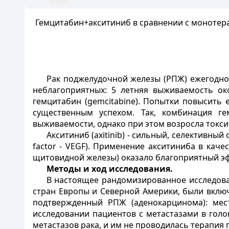
Гемцитабин+акситиниб в сравнении с монотер
Рак поджелудочной железы (РПЖ) ежегодно 
неблагоприятных: 5 летняя выживаемость о
гемцитабин (gemcitabine). Попытки повысить 
существенным успехом. Так, комбинация ге
выживаемости, однако при этом возросла токси
Акситиниб (аxitinib) - сильный, селективный
factor - VEGF). Применение акситиниба в кач
щитовидной железы) оказало благоприятный э
Методы и ход исследования.
В настоящее рандомизированное исследован
стран Европы и Северной Америки, были включе
подтвержденный РПЖ (аденокарцинома): мест
исследовании пациентов с метастазами в голо
метастазов рака, и им не проводилась терапи