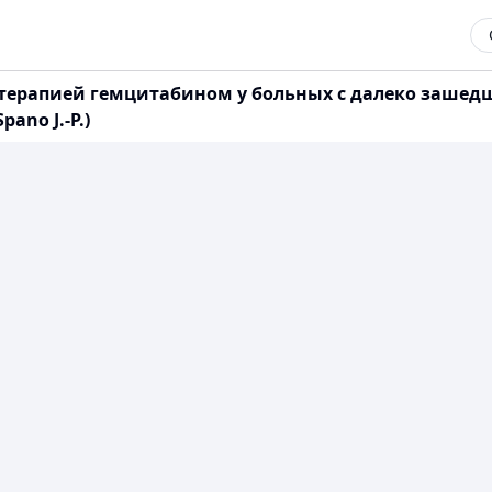
терапией гемцитабином у больных с далеко заше
ano J.-P.)