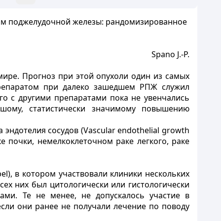
ком поджелудочной железы: рандомизированное
Spano J.-P.
мире. Прогноз при этой опухоли один из самых
препаратом при далеко зашедшем РПЖ служил
его с другими препаратами пока не увенчались
льшому, статистически значимому повышению
 эндотелия сосудов (Vascular endothelial growth
е почки, немелкоклеточном раке легкого, раке
l), в котором участвовали клиники нескольких
всех них был цитологически или гистологически
ами. Те не менее, не допускалось участие в
если они ранее не получали лечение по поводу