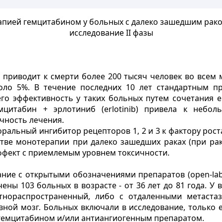
апией гемцитабином у больных с далеко зашедшим ра
исследование II фазы
приводит к смерти более 200 тысяч человек во всем 
коло 5%. В течение последних 10 лет стандартным 
его эффективность у таких больных путем сочетания 
мцитабин + эрлотиниб (erlotinib) привела к небо
чность лечения.
 оральный ингибитор рецепторов 1, 2 и 3 к фактору роста
естве монотерапии при далеко зашедших раках (при рак
ффект с приемлемым уровнем токсичности.
ие с открытыми обозначениями препаратов (open-labe
ны 103 больных в возрасте - от 36 лет до 81 года. У 
нораспространенный, либо с отдаленными метастаз
вной мозг. Больных включали в исследование, только 
я гемцитабином и/или антиангиогенным препаратом.