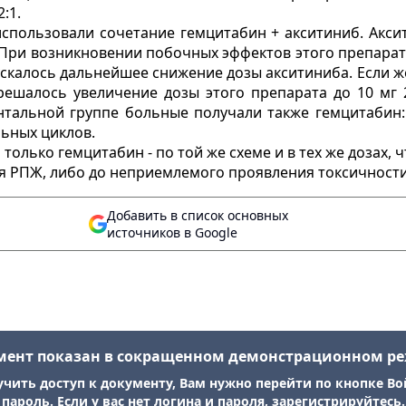
:1.
спользовали сочетание гемцитабин + акситиниб. Аксит
При возникновении побочных эффектов этого препарата 
скалось дальнейшее снижение дозы акситиниба. Если ж
азрешалось увеличение дозы этого препарата до 10 мг
ентальной группе больные получали также гемцитабин:
ельных циклов.
только гемцитабин - по той же схеме и в тех же дозах, 
 РПЖ, либо до неприемлемого проявления токсичности
Добавить в список основных
источников в Google
мент показан в сокращенном демонстрационном р
учить доступ к документу, Вам нужно перейти по кнопке Во
пароль. Если у вас нет логина и пароля, зарегистрируйтесь.