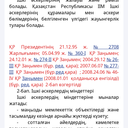
Ішкі әскерлерінің жалауы және рәмізі
болады. Қазақстан Республикасы ІІМ Ішкі
әскерлерінің құрамалары мен әскери
бөлімдерінің белгіленген үлгідегі жауынгерлік
тулары болады.
ҚР Президентінің 21.12.95 ж.
№ 2708
Жарлығымен; 05.04.99 ж.
№ 360-I
ҚР Заңымен;
24.12.01 ж.
№ 274-II
ҚР Заңымен; 2004.29.12
№ 26-
III
ҚР Заңымен (бұр.
ред.
қара); 2007.06.07
№ 277-
III
ҚР Заңымен (бұр.
ред
.қара) ; 2008.24.06 № 46-
IV ҚР
Заңымен
(2008.01.01 қолданысқа енгізілді)
(бұр.
ред.
қара) 2-бап өзгертілді
2-бап
. Iшкi әскерлердiң мiндеттерi
Iшкi әскерлердiң мiндеттерiне мыналар
жатады:
- маңызды мемлекеттік объектiлердi және
тасымалдау кезiнде арнайы жүктердi күзету;
- сотталған әйелдердің, кәмелетке