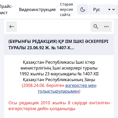
Старая
Прайс-
Видеоинструкция
версия
лист
сайта
(БҰРЫНҒЫ РЕДАКЦИЯ) ҚР ІІМ ІШКІ ӘСКЕРЛЕРІ
ТУРАЛЫ 23.06.92 Ж. № 1407-X...
Қазақстан Республикасы Iшкi iстер
министрлігінiң Ішкі әскерлері туралы
1992 жылғы 23 маусымдағы № 1407-XII
Қазақстан Республикасының Заңы
(2008.24.06. берілген
өзгерістер мен
толықтыруларымен
)
Осы редакция 2010 жылғы 8 сәуірде енгізілген
өзгерістеріне дейін қолданылды