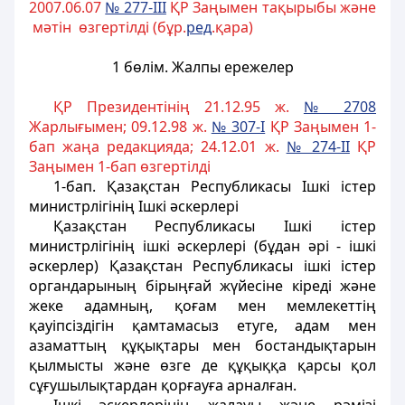
2007.06.07
№ 277-III
ҚР Заңымен тақырыбы және
мәтін өзгертілді (бұр.
ред
.қара)
1 бөлiм. Жалпы ережелер
ҚР Президентінің 21.12.95 ж.
№ 2708
Жарлығымен; 09.12.98 ж.
№ 307-I
ҚР Заңымен 1-
бап жаңа редакцияда; 24.12.01 ж.
№ 274-II
ҚР
Заңымен 1-бап өзгертілді
1-бап
. Қазақстан Республикасы Ішкі істер
министрлігінің Ішкі әскерлері
Қазақстан Республикасы Iшкi iстер
министрлігінiң iшкi әскерлерi (бұдан әрi - iшкi
әскерлер) Қазақстан Республикасы iшкi iстер
органдарының бiрыңғай жүйесiне кiредi және
жеке адамның, қоғам мен мемлекеттiң
қауiпсiздiгiн қамтамасыз етуге, адам мен
азаматтың құқықтары мен бостандықтарын
қылмысты және өзге де құқыққа қарсы қол
сұғушылықтардан қорғауға арналған.