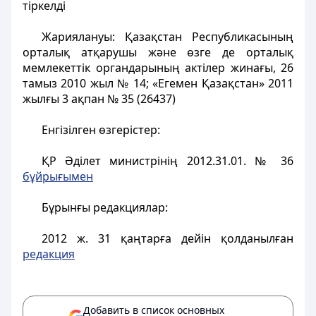
тіркелді
Жариялануы: Қазақстан Республикасының
орталық атқарушы және өзге де орталық
мемлекеттік органдарының актілер жинағы, 26
тамыз 2010 жыл № 14; «Егемен Қазақстан» 2011
жылғы 3 ақпан № 35 (26437)
Енгізілген өзгерістер:
ҚР Әділет министрінің 2012.31.01. № 36
бұйрығымен
Бұрынғы редакциялар:
2012 ж. 31 қаңтарға дейін қолданылған
редакция
Добавить в список основных