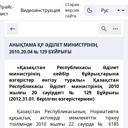
Старая
Прайс-
Видеоинструкция
версия
лист
сайта
АНЫҚТАМА ҚР ӘДІЛЕТ МИНИСТРІНІҢ
2010.20.04 № 129 БҰЙРЫҒЫ
«Қазақстан Республикасы Әділет
министрінің кейбір бұйрықтарына
өзгерістер енгізу туралы» Қазақстан
Республикасы Әділет министрінің 2010
жылғы 20 сәуірдегі № 129 Бұйрығы
(2012.31.01. берілген өзгерістермен)
Қазақстан Республикасының Нормативтік
құқықтық актілерді мемлекеттік тіркеу
тізілімінде 2010 жылғы 22 сәуірде № 6185