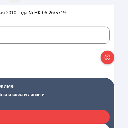
я 2010 года № НК-06-26/5719
ежиме
йти и ввести логин и