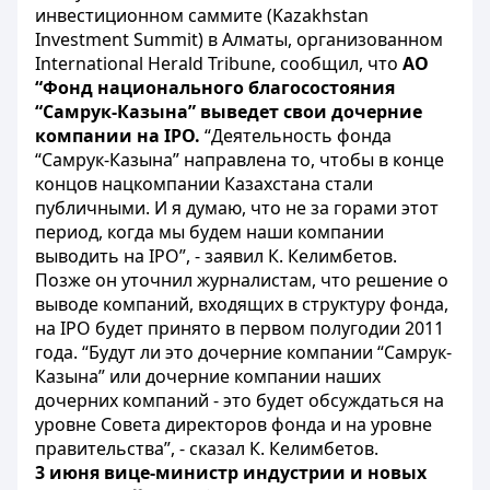
инвестиционном саммите (Kazakhstan
Investment Summit) в Алматы, организованном
International Herald Tribune, сообщил, что
АО
“Фонд национального благосостояния
“Самрук-Казына” выведет свои дочерние
компании на IPO.
“Деятельность фонда
“Самрук-Казына” направлена то, чтобы в конце
концов нацкомпании Казахстана стали
публичными. И я думаю, что не за горами этот
период, когда мы будем наши компании
выводить на IPO”, - заявил К. Келимбетов.
Позже он уточнил журналистам, что решение о
выводе компаний, входящих в структуру фонда,
на IPO будет принято в первом полугодии 2011
года. “Будут ли это дочерние компании “Самрук-
Казына” или дочерние компании наших
дочерних компаний - это будет обсуждаться на
уровне Совета директоров фонда и на уровне
правительства”, - сказал К. Келимбетов.
3 июня вице-министр индустрии и новых