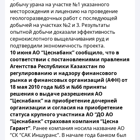
добычу урана на участке №1 указанного
месторождения и лицензию на проведение
геологоразведочных работ с последующей
добычей на участках №2 и 3. Результаты
опытной добычи доказали эффективность
сернокислотного выщелачивания руд и
подтвердили экономичность проекта.
10 июня АО “Цеснабанк” сообщило, что в
соответствии с постановлениями правления
Агентства Республики Казахстан по
регулированию и надзору финансового
рынка и финансовых организаций (АФН) от
18 мая 2010 года №65 и №66 приняты
решения о выдаче разрешения АО
“Цеснабанк” на приобретение дочерней
организации и согласия на приобретение
статуса крупного участника АО “ДО АО
“Цеснабанк” страховая компания “Цесна
Гарант”
. Ранее компания носила название АО
“СК “САК Иншуранс”. В начале года банком был