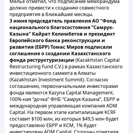
Мелье отметил, что подписание меморандума
должно привести к созданию совместного
предприятия в ближайшие месяцы.
3 июня председатель правления АО “Фонд
национального благосостояния “Самрук-
Казына” Кайрат Келимбетов и президент
Европейского банка реконструкции и
развития (ЕБРР) Томас Миров подписали
соглашение о создании Казахстанского
фонда реструктуризации
(Kazakhstan Capital
Restructuring Fund C.V.) в рамках Казахстанского
инвестиционного саммита в Алматы
(Kazakhstan Investment Summit). Согласно
соглашению, первоначальными инвесторами
фонда являются Kazyna Capital Management,
100%-ная “дочка” ФНБ “Самрук-Казына”, ЕБРР и
международная управляющая компания ADM
Capital. На первом этапе капитализация KCRF
составит $100 млн, из которых $49,5 млн будет
предоставлено ЕБРР и КСМ, 1% будет
инвестирован ADM Capital. Стороны отметили,