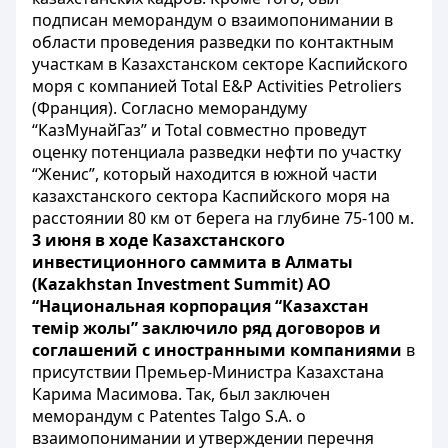
подписан меморандум о взаимопонимании в
области проведения разведки по контактным
участкам в Казахстанском секторе Каспийского
моря с компанией Total E&P Activities Petroliers
(Франция). Согласно меморандуму
“КазМунайГаз” и Total совместно проведут
оценку потенциала разведки нефти по участку
“Женис”, который находится в южной части
казахстанского сектора Каспийского моря на
расстоянии 80 км от берега на глубине 75-100 м.
3 июня в ходе Казахстанского
инвестиционного саммита в Алматы
(Kazakhstan Investment Summit) АО
“Национальная корпорация “Казахстан
темір жолы” заключило ряд договоров и
соглашений с иностранными компаниями
в
присутствии Премьер-Министра Казахстана
Карима Масимова. Так, был заключен
меморандум с Patentes Talgo S.A. о
взаимопонимании и утверждении перечня